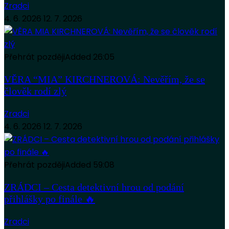
Zradci
4. 6. 2026
12. 7. 2026
Přehrát později
Added
26:05
VĚRA “MIA” KIRCHNEROVÁ: Nevěřím, že se
člověk rodí zlý
Zradci
4. 6. 2026
12. 7. 2026
Přehrát později
Added
59:08
ZRÁDCI – Cesta detektivní hrou od podání
přihlášky po finále 🔥
Zradci