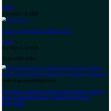
Zradci
6. 9. 2025
7. 9. 2025
Zrádci 2 – Novinky z Médií 4.9.25
Zradci
5. 9. 2025
5. 9. 2025
Nejnovější videa
Přehrát později
Added
33:49
Dva kluci s kamerou můžou změnit město. Markus
Krug o One Man Show, Zrádcích a virálech |
MoneyTalk