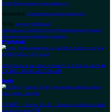
https://www.pointofview.video/cs
Spolupráce:
prazaspoluprace@gmail.com
Štítky
jaroslav olah
jakub
děkan
lucas
Zrádci
ftv
prima
Vojta
iprima
martin
reality
show
recap
survivor
kristyna
kotek
Předchozí
Andy reakce na konec v soutěži a život po smrti 🔥
ZRÁDCI JSOU MEZI NÁMI
Další
ZRÁDCI – Recap 10. díl – Komu teče do bot a kdo
nastražuje pasti?💀