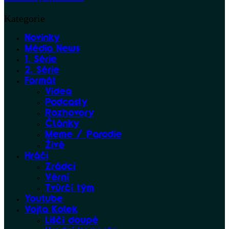
Kategorie
Novinky
Média News
1. Série
2. Série
Formát
Videa
Podcasty
Rozhovory
Články
Meme / Parodie
Živě
Hráči
Zrádci
Věrní
Tvůrčí tým
Youtube
Vojta Kotek
Liščí doupě