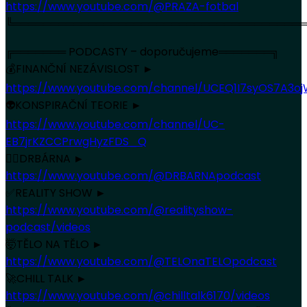
https://www.youtube.com/@PRAZA-fotbal
╚═══════════════════════════════════════
╔═══════ PODCASTY – doporučujeme═══════╗
💰FINANČNÍ NEZÁVISLOST ►
https://www.youtube.com/channel/UCEQ1I7syOS7A3
👽KONSPIRAČNÍ TEORIE ►
https://www.youtube.com/channel/UC-
EB7jrKZCCPrwgHyzFDS_Q
🏳️‍🌈DRBÁRNA ►
https://www.youtube.com/@DRBARNApodcast
✅REALITY SHOW ►
https://www.youtube.com/@realityshow-
podcast/videos
🤯TĚLO NA TĚLO ►
https://www.youtube.com/@TELOnaTELOpodcast
🚀CHILL TALK ►
https://www.youtube.com/@chilltalk6170/videos