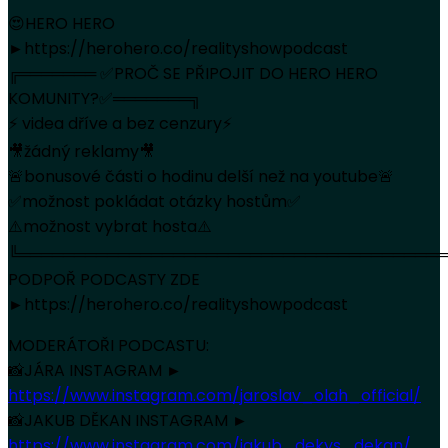
😍HERO HERO
►https://herohero.co/realityshowpodcast
╔═══════ ✅PROČ SE PŘIPOJIT DO HERO HERO
KOMUNITY?✅═══════╗
⚡️ videa dříve a bez cenzury⚡️
🎥žádný reklamy🎥
🚨bonusové části o hodinu delší než na youtube🚨
✅možnost pokládat otázky hostům✅
⚠️možnost vybrat hosta⚠️
╚═══════════════════════════════════════
PODPOŘ PODCASTY ZDE
►https://herohero.co/realityshowpodcast
MODERÁTOŘI PODCASTU:
📸JÁRA INSTAGRAM ►
https://www.instagram.com/jaroslav_olah_official/
📸JAKUB DĚKAN INSTAGRAM ►
https://www.instagram.com/jakub_dekys_dekan/