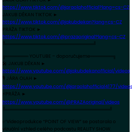
https://www.tiktok.com/@jaraolahofficial?lang=cs-CZ
JAKUB DĚKAN TIKTOK ►
https://www.tiktok.com/@jakubdekan?lang=cs-CZ
PRÁŽA TIKTOK ►
https://www.tiktok.com/@prazaoriginal?lang=cs-CZ
╚═══════════════════════════╝
╔═══════ YOUTUBE – doporučujeme═══════╗
🎤 JAKUB DĚKAN ►
https://www.youtube.com/@jakubdekanofficial/videos
🎙️ JÁRA OLAH ►
https://www.youtube.com/@jaraolahofficial4177/video
⚡️PRÁŽA ►
https://www.youtube.com/@PRAZAoriginal/videos
╚════════════════════════════════╝
✅Videoprodukce “POINT OF VIEW” se postarala o
vizuální vzhled celého podcastu REALITY SHOW.