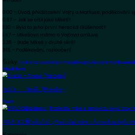
0:00 – Úvod, představení Vojty a Markuse, poděkování
0:57 – Jak se cítil jako Mikeš?
1:30 – Byla to jeho první herecká zkušenost?
1:47 – Mikešova máma a Vojtova omluva
2:38 – Bude Mikeš v druhé sérii?
3:15 – Poděkování, rozloučení
Štítky
traitorscz
zrádciprima
primaplus
kotek
markus
mak
Předchozí
Zrádci – Finále (Parodie)
Další
ZRÁDCI💀zákulisí „Poslední mise s lanovkou byla tr
Kategorie