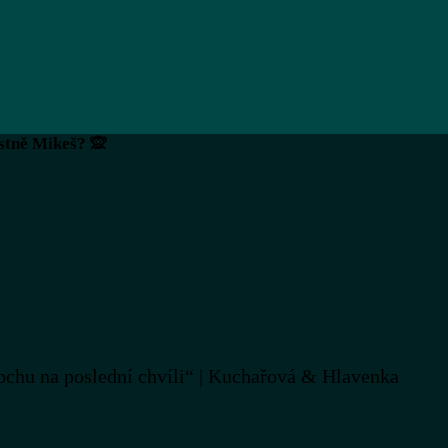
stně Mikeš? 🙊
ochu na poslední chvíli“ | Kuchařová & Hlavenka