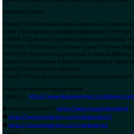
PROGRAM TÝDNE:
PONDĚLÍ 7:00 Rozhovor s Bárou Adamcovou a Pavlem 
ÚTERÝ 7:00 Rozhovor s manželi Randákovými – PSYCHO
STŘEDA 7:00 Rozhovor s Aničkou Knauerovou a Káťou Hl
ČTVRTEK 7:00 Rozhovor s Tomem Lygou a Tomem Gai
PÁTEK 7:00 Rozhovor s Lucií Amosse a Aničkou Říhovou
SOBOTA 7:00 Rozhovor s Radkou Kuchařovou a Vojtou H
NEDĚLE 7:00 Rozhovor s Mikešem
PONDĚLÍ 7:00 Závěrečné povídání s Vojtou a Markusem
Přidejte se do druhé řady už teď! 💀
Casting 👉🏻
https://www.skupinaprima.cz/castingy/cast
👾 ZRÁDCI DISCORD 👉
https://discord.gg/SqNyYjdFx6
📷
https://www.instagram.com/vojtakotekoff/
📷
https://www.instagram.com/markuskrug/
#zrádci