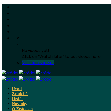
No videos yet!
Click on "Watch later" to put videos here
Všechna videa
Úvod
Zrádci 2
Hráči
Novinky
O Zrádcích