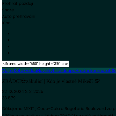
Přehrát později
Share
Auto přehrávání
Kino
Vojta Kotek
Videa
Novinky
Liščí doupě
Hradní komnata
1. S
ZRÁDCI💀zákulisí | Kdo je vlastně Mikeš? 🙊
22. 12. 2024
2. 3. 2025
38 879
Děkujeme MIXIT , Coca-Cola a Bageterie Boulevard za p
👉🏻Sleva na mixit.cz s kódem ZRADCI na celý sortiment!