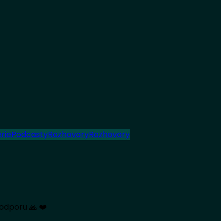
érie
Podcasty
Rozhovory
Rozhovory
odporu 🙏 ❤️