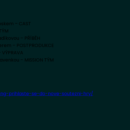
Noskem – CAST
 TÝM
adíkovou – PŘÍBĚH
slerem – POSTPRODUKCE
 – VÝPRAVA
lavenkou – MISSION TÝM
ing-prihlaste-se-do-nove-soutezni-hry/