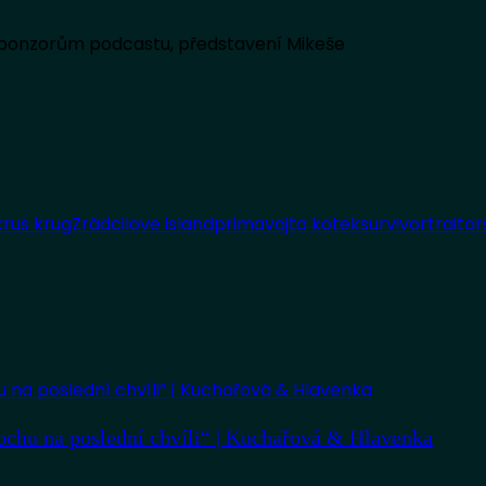
 sponzorům podcastu, představení Mikeše
rus krug
Zrádci
love island
prima
vojta kotek
survivor
traitor
ochu na poslední chvíli“ | Kuchařová & Hlavenka