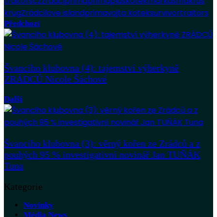
traitorscz
zrádciprima
primaplus
kotek
markus
makrus
krug
Zrádci
love island
prima
vojta kotek
survivor
traitors
Předchozí
Švanciho klubovna (4): tajemství výherkyně
ZRÁDCŮ Nicole Šáchové
Další
Švanciho klubovna (3): věrný kořen ze Zrádců a z
pouhých 95 % investigativní novinář Jan TUŇÁK
Tuna
Kategorie
Novinky
Média News