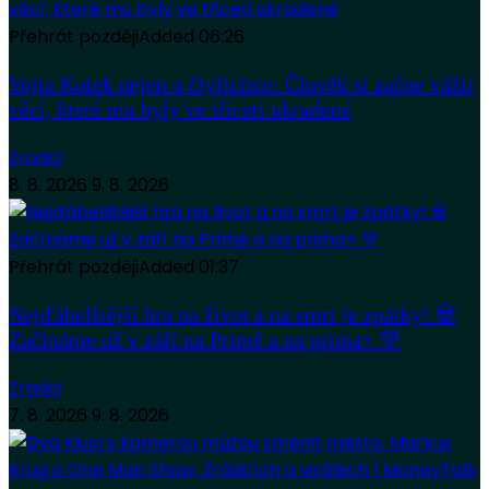
Přehrát později
Added
06:26
Vojta Kotek nejen o čtyřicítce: Člověk si začne vážit
věcí, které mu byly ve třiceti ukradené
Zradci
8. 8. 2026
9. 8. 2026
Přehrát později
Added
01:37
Nejďábelštější hra na život a na smrt je zpátky! 💀
Začínáme už v září na Primě a na prima+ 💚
Zradci
7. 8. 2026
9. 8. 2026