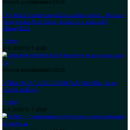
Přehrát později
Added
33:49
Dva kluci s kamerou můžou změnit město. Markus
Krug o One Man Show, Zrádcích a virálech |
MoneyTalk
Zradci
4. 6. 2026
12. 7. 2026
Přehrát později
Added
26:05
VĚRA “MIA” KIRCHNEROVÁ: Nevěřím, že se
člověk rodí zlý
Zradci
4. 6. 2026
12. 7. 2026