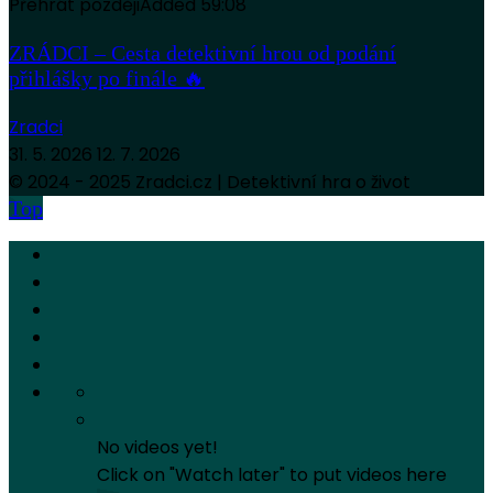
Přehrát později
Added
59:08
ZRÁDCI – Cesta detektivní hrou od podání
přihlášky po finále 🔥
Zradci
31. 5. 2026
12. 7. 2026
© 2024 - 2025 Zradci.cz | Detektivní hra o život
Top
No videos yet!
Click on "Watch later" to put videos here