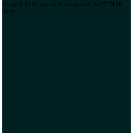
pouhých 95 % investigativní novinář Jan TUŇÁK
Tuna