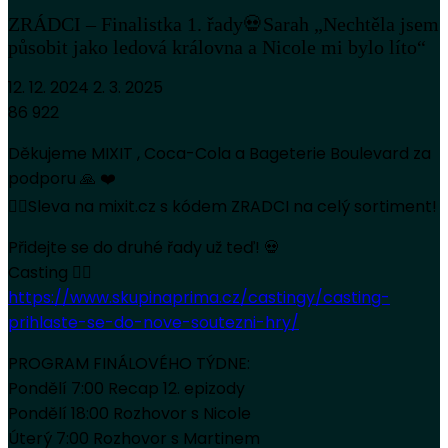
ZRÁDCI – Finalistka 1. řady💀Sarah „Nechtěla jsem
působit jako ledová královna a Nicole mi bylo líto“
12. 12. 2024
2. 3. 2025
86 922
Děkujeme MIXIT , Coca-Cola a Bageterie Boulevard za
podporu 🙏 ❤️
👉🏻Sleva na mixit.cz s kódem ZRADCI na celý sortiment!
Přidejte se do druhé řady už teď! 💀
Casting 👉🏻
https://www.skupinaprima.cz/castingy/casting-
prihlaste-se-do-nove-soutezni-hry/
PROGRAM FINÁLOVÉHO TÝDNE:
Pondělí 7:00 Recap 12. epizody
Pondělí 18:00 Rozhovor s Nicole
Úterý 7:00 Rozhovor s Martinem