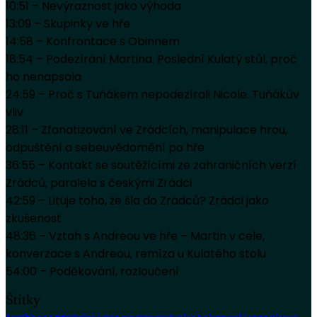
10:51 – Nevýraznost jako výhoda
13:09 – Skupinky ve hře
14:58 – Konfrontace s Obinnem
18:54 – Podezírání Martina. Poslední Kulatý stůl, proč
ho nenapsala
24:59 – Proč s Tuňákem nepodezírali Nicole. Tuňákův
vliv
28:11 – Zfanatizování ve Zrádcích, manipulace hrou,
odpuštění a sebeuvědomění po hře
36:55 – Kontakt se soutěžícími ze zahraničních verzí
Zrádců, paralela s českými Zrádci
42:59 – Lituje toho, že šla do Zrádců? Zrádci jako
zkušenost
48:36 – Vztah s Andreou ve hře – Martin v cele,
konverzace s Andreou, remíza u Kulatého stolu
54:00 – Poděkování, rozloučení
Štítky