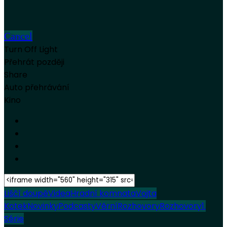
Cancel
Turn Off Light
Přehrát později
Share
Auto přehrávání
Kino
Liščí doupě
Videa
Hradní komnata
Vojta
Kotek
Novinky
Podcasty
Věrní
Rozhovory
Rozhovory
1.
Série