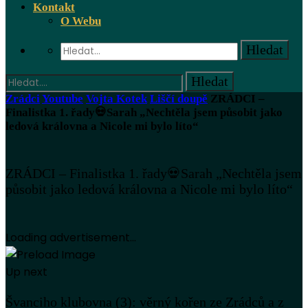
Kontakt
O Webu
Zrádci
Youtube
Vojta Kotek
Liščí doupě
ZRÁDCI –
Finalistka 1. řady💀Sarah „Nechtěla jsem působit jako
ledová královna a Nicole mi bylo líto“
ZRÁDCI – Finalistka 1. řady💀Sarah „Nechtěla jsem
působit jako ledová královna a Nicole mi bylo líto“
Loading advertisement...
Up next
Švanciho klubovna (3): věrný kořen ze Zrádců a z