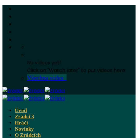
No videos yet!
Click on "Watch later" to put videos here
Všechna videa
Úvod
Zrádci 3
Hráči
Novinky
O Zrádcích