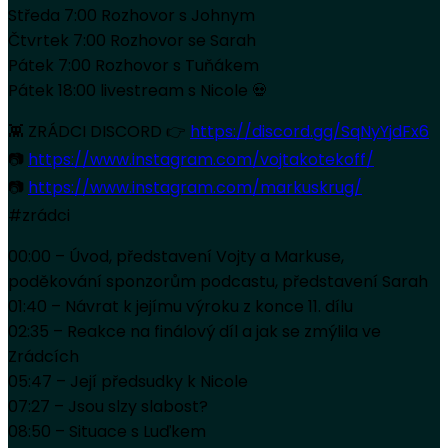
Středa 7:00 Rozhovor s Johnym
Čtvrtek 7:00 Rozhovor se Sarah
Pátek 7:00 Rozhovor s Tuňákem
Pátek 18:00 livestream s Nicole 💀
👾 ZRÁDCI DISCORD 👉
https://discord.gg/SqNyYjdFx6
📷
https://www.instagram.com/vojtakotekoff/
📷
https://www.instagram.com/markuskrug/
#zrádci
00:00 – Úvod, představení Vojty a Markuse,
poděkování sponzorům podcastu, představení Sarah
01:40 – Návrat k jejímu výroku z konce 11. dílu
02:35 – Reakce na finálový díl a jak se zmýlila ve
Zrádcích
05:47 – Její předsudky k Nicole
07:27 – Jsou slzy slabost?
08:50 – Situace s Luďkem