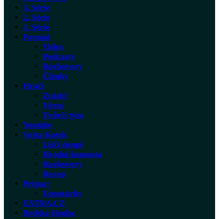
3. Série
2. Série
1. Série
Formát
Videa
Podcasty
Rozhovory
Články
Hráči
Zrádci
Věrní
Tvůrčí tým
Youtube
Vojta Kotek
Liščí doupě
Hradní komnata
Rozhovory
Recap
Prima+
Upoutávky
EXTRA.CZ
Brdská Houba