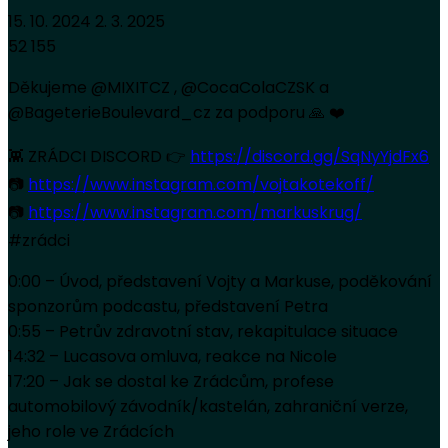
15. 10. 2024
2. 3. 2025
52 155
Děkujeme @MIXITCZ , @CocaColaCZSK a
@BageterieBoulevard_cz za podporu 🙏 ❤️
👾 ZRÁDCI DISCORD 👉
https://discord.gg/SqNyYjdFx6
📷
https://www.instagram.com/vojtakotekoff/
📷
https://www.instagram.com/markuskrug/
#zrádci
0:00 – Úvod, představení Vojty a Markuse, poděkování
sponzorům podcastu, představení Petra
0:55 – Petrův zdravotní stav, rekapitulace situace
14:32 – Lucasova omluva, reakce na Nicole
17:20 – Jak se dostal ke Zrádcům, profese
automobilový závodník/kastelán, zahraniční verze,
jeho role ve Zrádcích