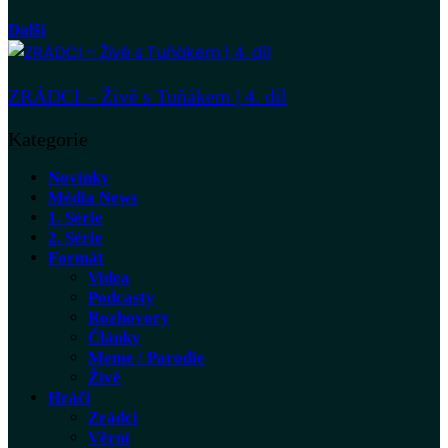
Další
ZRÁDCI – Živě s Tuňákem | 4. díl
Kategorie
Novinky
Média News
1. Série
2. Série
Formát
Videa
Podcasty
Rozhovory
Články
Meme / Parodie
Živě
Hráči
Zrádci
Věrní