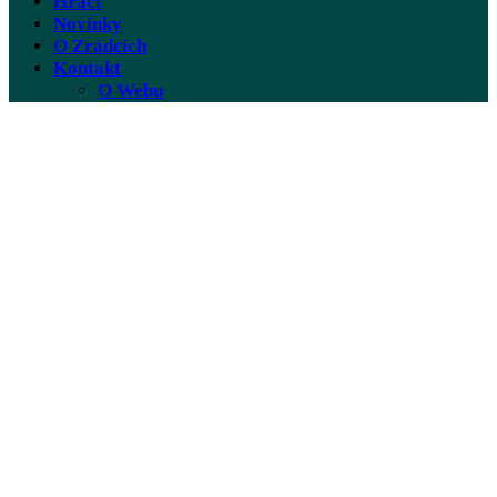
Hráči
Novinky
O Zrádcích
Kontakt
O Webu