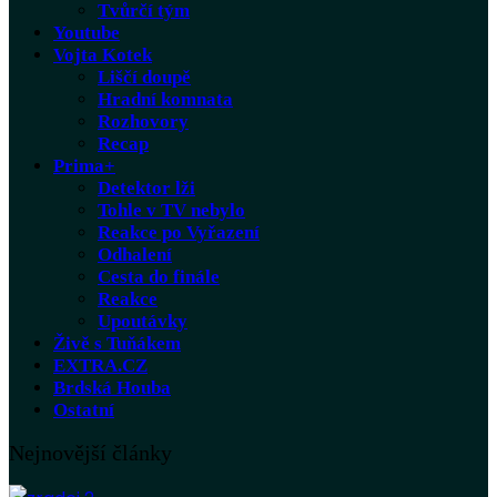
Tvůrčí tým
Youtube
Vojta Kotek
Liščí doupě
Hradní komnata
Rozhovory
Recap
Prima+
Detektor lži
Tohle v TV nebylo
Reakce po Vyřazení
Odhalení
Cesta do finále
Reakce
Upoutávky
Živě s Tuňákem
EXTRA.CZ
Brdská Houba
Ostatní
Nejnovější články