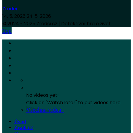
Zradci
14. 5. 2026
24. 5. 2026
© 2024 - 2025 Zradci.cz | Detektivní hra o život
Top
No videos yet!
Click on "Watch later" to put videos here
Všechna videa
Úvod
Zrádci 2