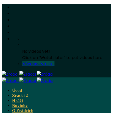
No videos yet!
Click on "Watch later" to put videos here
Všechna videa
Úvod
Zrádci 2
Hráči
Novinky
O Zrádcích