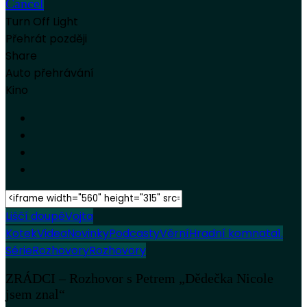
Cancel
Turn Off Light
Přehrát později
Share
Auto přehrávání
Kino
Liščí doupě
Vojta
Kotek
Videa
Novinky
Podcasty
Věrní
Hradní komnata
1.
Série
Rozhovory
Rozhovory
ZRÁDCI – Rozhovor s Petrem „Dědečka Nicole
jsem znal“