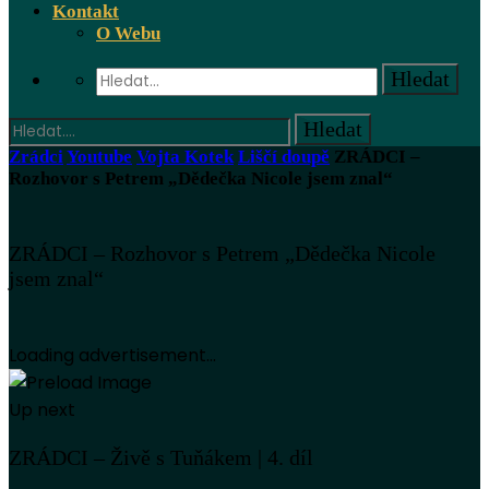
Kontakt
O Webu
Zrádci
Youtube
Vojta Kotek
Liščí doupě
ZRÁDCI –
Rozhovor s Petrem „Dědečka Nicole jsem znal“
ZRÁDCI – Rozhovor s Petrem „Dědečka Nicole
jsem znal“
Loading advertisement...
Up next
ZRÁDCI – Živě s Tuňákem | 4. díl