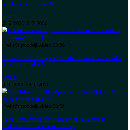
přihlášky po finále 🔥
Zradci
31. 5. 2026
12. 7. 2026
Přehrát později
Added
03:58
Pozadí vztahu Kruga a Mareše. Skandál s Ferrari a
pravda o Zrádcích
Zradci
15. 5. 2026
24. 5. 2026
Přehrát později
Added
30:52
Bára Adamcová: Nepřipadám si jako nějaká
královna co lidem mění životy