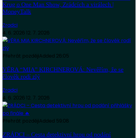
Krug o One Man Show, Zrádcích a virálech |
MoneyTalk
Zradci
4. 6. 2026
12. 7. 2026
Přehrát později
Added
26:05
VĚRA “MIA” KIRCHNEROVÁ: Nevěřím, že se
člověk rodí zlý
Zradci
4. 6. 2026
12. 7. 2026
Přehrát později
Added
59:08
ZRÁDCI – Cesta detektivní hrou od podání