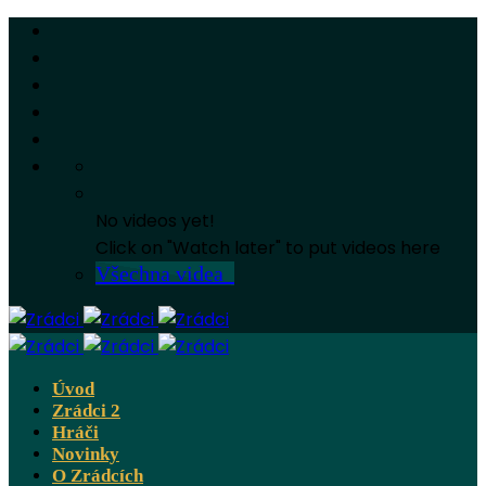
No videos yet!
Click on "Watch later" to put videos here
Všechna videa
Úvod
Zrádci 2
Hráči
Novinky
O Zrádcích