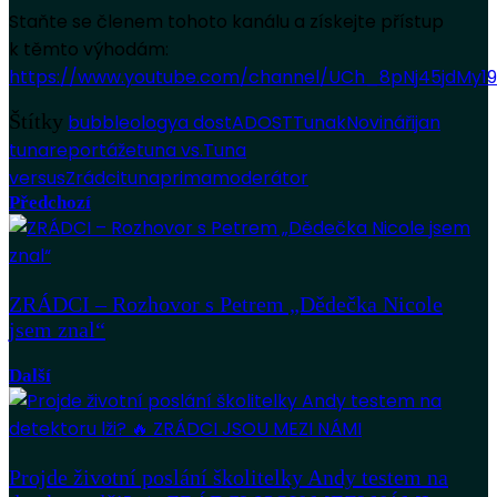
Staňte se členem tohoto kanálu a získejte přístup
k těmto výhodám:
https://www.youtube.com/channel/UCh_8pNj45jdMy1
Štítky
bubbleology
a dost
ADOST
Tunak
Novináři
jan
tuna
reportáže
tuna vs.
Tuna
versus
Zrádci
tuna
prima
moderátor
Předchozí
ZRÁDCI – Rozhovor s Petrem „Dědečka Nicole
jsem znal“
Další
Projde životní poslání školitelky Andy testem na