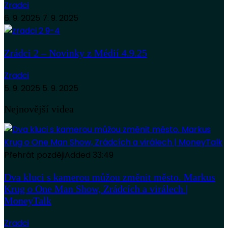
Zradci
6. 9. 2025
7. 9. 2025
Zrádci 2 – Novinky z Médií 4.9.25
Zradci
5. 9. 2025
5. 9. 2025
Nejnovější videa
Přehrát později
Added
33:49
Dva kluci s kamerou můžou změnit město. Markus
Krug o One Man Show, Zrádcích a virálech |
MoneyTalk
Zradci