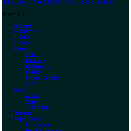
detektoru lži? 🔥 ZRÁDCI JSOU MEZI NÁMI
Kategorie
Novinky
Média News
1. Série
2. Série
Formát
Videa
Podcasty
Rozhovory
Články
Meme / Parodie
Živě
Hráči
Zrádci
Věrní
Tvůrčí tým
Youtube
Vojta Kotek
Liščí doupě
Hradní komnata