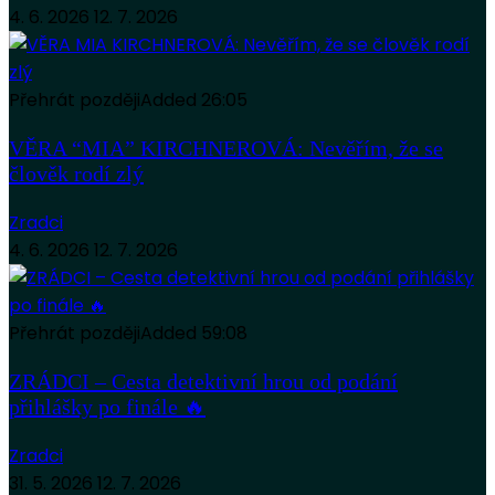
4. 6. 2026
12. 7. 2026
Přehrát později
Added
26:05
VĚRA “MIA” KIRCHNEROVÁ: Nevěřím, že se
člověk rodí zlý
Zradci
4. 6. 2026
12. 7. 2026
Přehrát později
Added
59:08
ZRÁDCI – Cesta detektivní hrou od podání
přihlášky po finále 🔥
Zradci
31. 5. 2026
12. 7. 2026