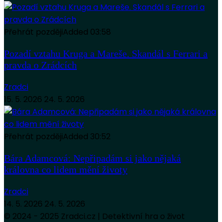
Přehrát později
Added
03:58
Pozadí vztahu Kruga a Mareše. Skandál s Ferrari a
pravda o Zrádcích
Zradci
15. 5. 2026
24. 5. 2026
Přehrát později
Added
30:52
Bára Adamcová: Nepřipadám si jako nějaká
královna co lidem mění životy
Zradci
14. 5. 2026
24. 5. 2026
© 2024 - 2025 Zradci.cz | Detektivní hra o život