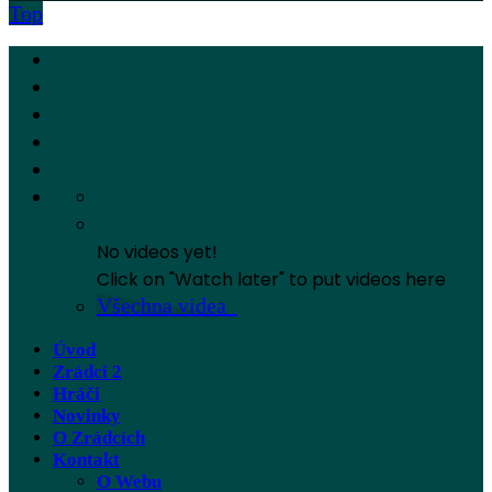
Top
No videos yet!
Click on "Watch later" to put videos here
Všechna videa
Úvod
Zrádci 2
Hráči
Novinky
O Zrádcích
Kontakt
O Webu