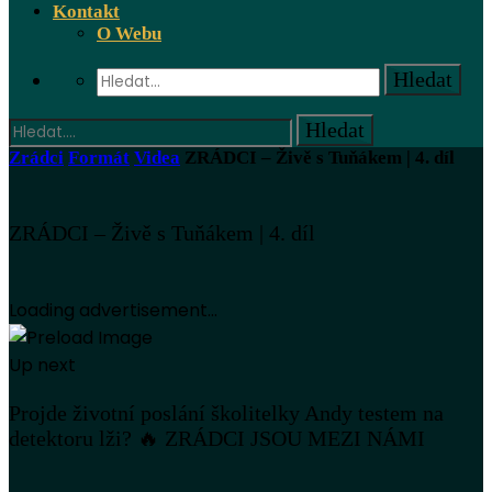
Kontakt
O Webu
Zrádci
Formát
Videa
ZRÁDCI – Živě s Tuňákem | 4. díl
ZRÁDCI – Živě s Tuňákem | 4. díl
Loading advertisement...
Up next
Projde životní poslání školitelky Andy testem na
detektoru lži? 🔥 ZRÁDCI JSOU MEZI NÁMI