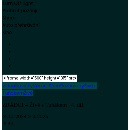
Turn Off Light
Přehrát později
Share
Auto přehrávání
Kino
Videa
Novinky
Věrní
1. Série
Rozhovory
Živě s
Tuňákem
Živě
ZRÁDCI – Živě s Tuňákem | 4. díl
14. 10. 2024
2. 3. 2025
19 191