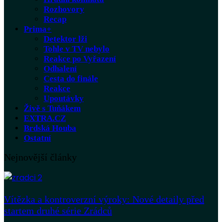
Rozhovory
Recap
Prima+
Detektor lži
Tohle v TV nebylo
Reakce po Vyřazení
Odhalení
Cesta do finále
Reakce
Upoutávky
Živě s Tuňákem
EXTRA.CZ
Brdská Houba
Ostatní
Nejnovější články
Vítězka a kontroverzní výroky: Nové detaily před
startem druhé série Zrádců