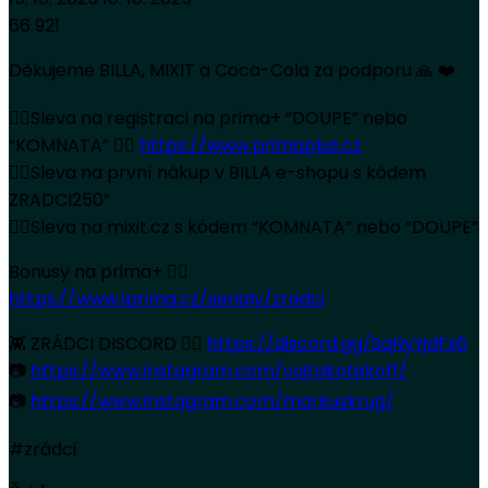
66 921
Děkujeme BILLA, MIXIT a Coca-Cola za podporu 🙏 ❤️
👉🏻Sleva na registraci na prima+ “DOUPE” nebo
“KOMNATA” 👉🏻
https://www.primaplus.cz
👉🏻Sleva na první nákup v BILLA e-shopu s kódem
ZRADCI250”
👉🏻Sleva na mixit.cz s kódem “KOMNATA” nebo “DOUPE”
Bonusy na prima+ 👉🏻
https://www.iprima.cz/serialy/zradci
👾 ZRÁDCI DISCORD 👉🏻
https://discord.gg/SqNyYjdFx6
📷
https://www.instagram.com/vojtakotekoff/
📷
https://www.instagram.com/markuskrug/
#zrádci