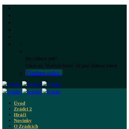
No videos yet!
Click on "Watch later" to put videos here
Všechna videa
Úvod
Zrádci 2
Hráči
Novinky
O Zrádcích