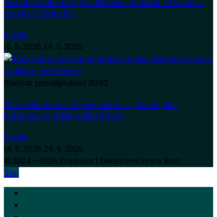
Pozadí vztahu Kruga a Mareše. Skandál s Ferrari a
pravda o Zrádcích
Zradci
15. 5. 2026
24. 5. 2026
Přehrát později
Added
30:52
Bára Adamcová: Nepřipadám si jako nějaká
královna co lidem mění životy
Zradci
14. 5. 2026
24. 5. 2026
© 2024 - 2025 Zradci.cz | Detektivní hra o život
Top