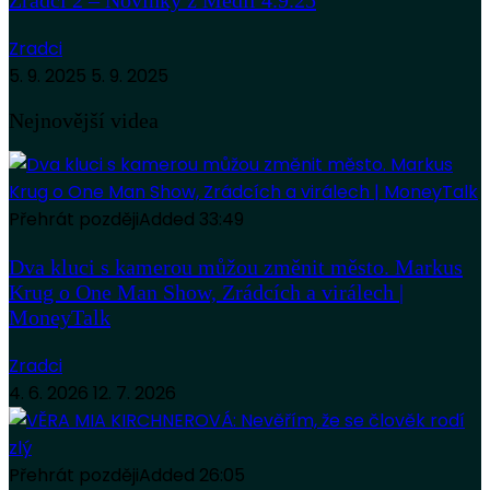
Zradci
5. 9. 2025
5. 9. 2025
Nejnovější videa
Přehrát později
Added
33:49
Dva kluci s kamerou můžou změnit město. Markus
Krug o One Man Show, Zrádcích a virálech |
MoneyTalk
Zradci
4. 6. 2026
12. 7. 2026
Přehrát později
Added
26:05