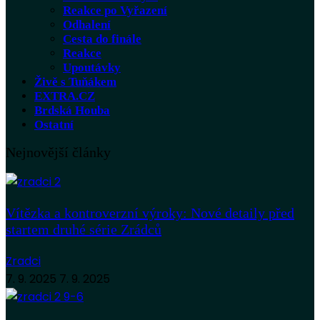
Reakce po Vyřazení
Odhalení
Cesta do finále
Reakce
Upoutávky
Živě s Tuňákem
EXTRA.CZ
Brdská Houba
Ostatní
Nejnovější články
Vítězka a kontroverzní výroky: Nové detaily před
startem druhé série Zrádců
Zradci
7. 9. 2025
7. 9. 2025