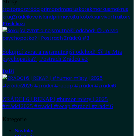
Štítky
traitorscz
zrádciprima
primaplus
kotek
markus
makrus
krug
Zrádci
love island
prima
vojta kotek
survivor
traitors
Předchozí
Šokující zvrat a nejsmutnější odchod! 😢 Je Mia
psychopatka? | Postrach Zrádců #3
Další
ZRÁDCI 6 | REKAP | #humor místy | 2025
#zrádci2025 #zradci #recap #zrádci #zradci6
Kategorie
Novinky