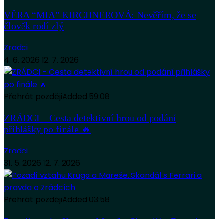
VĚRA “MIA” KIRCHNEROVÁ: Nevěřím, že se
člověk rodí zlý
Zradci
4. 6. 2026
12. 7. 2026
Přehrát později
Added
59:08
ZRÁDCI – Cesta detektivní hrou od podání
přihlášky po finále 🔥
Zradci
31. 5. 2026
12. 7. 2026
Přehrát později
Added
03:58