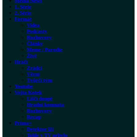
Média News
1. Série
2. Série
Formát
Videa
Podcasty
Rozhovory
Články
Meme / Parodie
Živě
Hráči
Zrádci
Věrní
Tvůrčí tým
Youtube
Vojta Kotek
Liščí doupě
Hradní komnata
Rozhovory
Recap
Prima+
Detektor lži
Tohle v TV nebylo