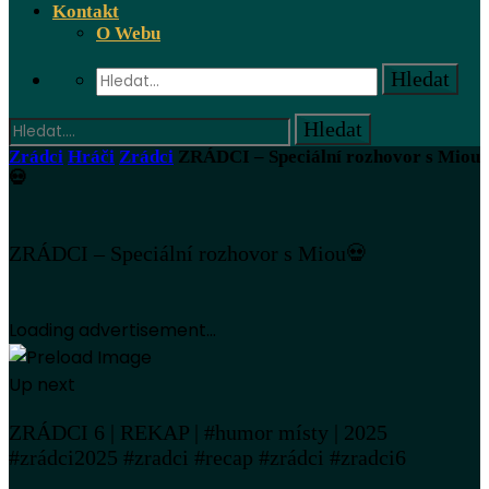
Kontakt
O Webu
Zrádci
Hráči
Zrádci
ZRÁDCI – Speciální rozhovor s Miou
💀
ZRÁDCI – Speciální rozhovor s Miou💀
Loading advertisement...
Up next
ZRÁDCI 6 | REKAP | #humor místy | 2025
#zrádci2025 #zradci #recap #zrádci #zradci6