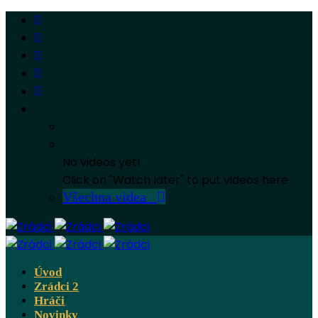
No videos yet!
Click on "Watch later" to put videos here
Všechna videa
Úvod
Zrádci 2
Hráči
Novinky