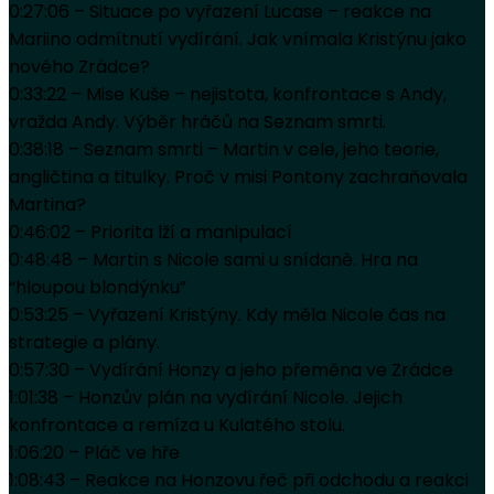
0:27:06 – Situace po vyřazení Lucase – reakce na
Mariino odmítnutí vydírání. Jak vnímala Kristýnu jako
nového Zrádce?
0:33:22 – Mise Kuše – nejistota, konfrontace s Andy,
vražda Andy. Výběr hráčů na Seznam smrti.
0:38:18 – Seznam smrti – Martin v cele, jeho teorie,
angličtina a titulky. Proč v misi Pontony zachraňovala
Martina?
0:46:02 – Priorita lží a manipulací
0:48:48 – Martin s Nicole sami u snídaně. Hra na
“hloupou blondýnku”
0:53:25 – Vyřazení Kristýny. Kdy měla Nicole čas na
strategie a plány.
0:57:30 – Vydírání Honzy a jeho přeměna ve Zrádce
1:01:38 – Honzův plán na vydírání Nicole. Jejich
konfrontace a remíza u Kulatého stolu.
1:06:20 – Pláč ve hře
1:08:43 – Reakce na Honzovu řeč při odchodu a reakci