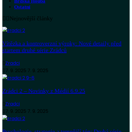
Brdská Houba
Ostatní
Nejnovější články
Vítězka a kontroverzní výroky: Nové detaily před
startem druhé série Zrádců
Zradci
7. 9. 2025
7. 9. 2025
Zrádci 2 – Novinky z Médií 6.9.25
Zradci
7. 9. 2025
7. 9. 2025
Psychologie, strategie a temnější tón: Druhá série