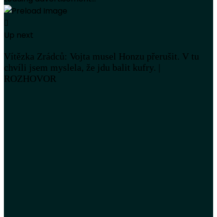
Up next
Vítězka Zrádců: Vojta musel Honzu přerušit. V tu
chvíli jsem myslela, že jdu balit kufry. |
ROZHOVOR