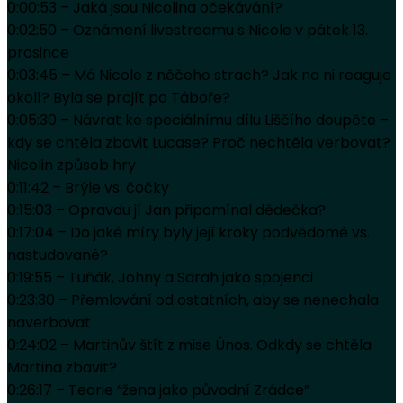
0:00:53 – Jaká jsou Nicolina očekávání?
0:02:50 – Oznámení livestreamu s Nicole v pátek 13.
prosince
0:03:45 – Má Nicole z něčeho strach? Jak na ni reaguje
okolí? Byla se projít po Táboře?
0:05:30 – Návrat ke speciálnímu dílu Liščího doupěte –
kdy se chtěla zbavit Lucase? Proč nechtěla verbovat?
Nicolin způsob hry
0:11:42 – Brýle vs. čočky
0:15:03 – Opravdu jí Jan připomínal dědečka?
0:17:04 – Do jaké míry byly její kroky podvědomé vs.
nastudované?
0:19:55 – Tuňák, Johny a Sarah jako spojenci
0:23:30 – Přemlování od ostatních, aby se nenechala
naverbovat
0:24:02 – Martinův štít z mise Únos. Odkdy se chtěla
Martina zbavit?
0:26:17 – Teorie “žena jako původní Zrádce”