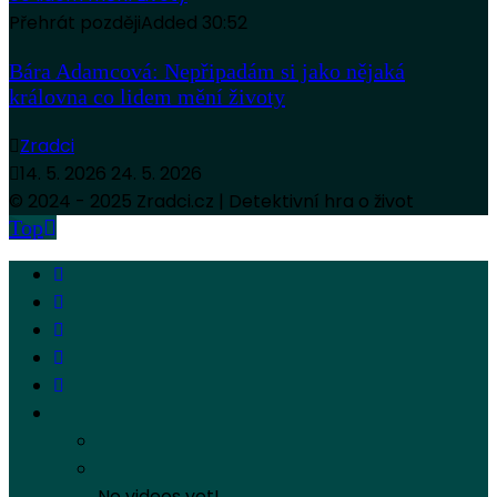
Přehrát později
Added
30:52
Bára Adamcová: Nepřipadám si jako nějaká
královna co lidem mění životy
Zradci
14. 5. 2026
24. 5. 2026
© 2024 - 2025 Zradci.cz | Detektivní hra o život
Top
No videos yet!