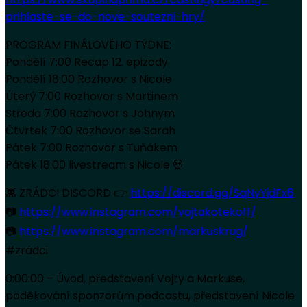
prihlaste-se-do-nove-soutezni-hry/
PROGRAM FINÁLOVÉHO TÝDNE:
Pondělí 7:00 Recap 12. epizody
Pondělí 18:00 Rozhovor s Nicole
Úterý 7:00 Rozhovor s Martinem
Středa 7:00 Rozhovor s Johnym
Čtvrtek 7:00 Rozhovor se Sarah
Pátek 7:00 Rozhovor s Tuňákem
Pátek 18:00 livestream s Nicole 💀
👾 ZRÁDCI DISCORD 👉
https://discord.gg/SqNyYjdFx6
📷
https://www.instagram.com/vojtakotekoff/
📷
https://www.instagram.com/markuskrug/
#zrádci
0:00:00 – Úvod, představení Vojty a Markuse,
poděkování sponzorům podcastu, představení Nicole