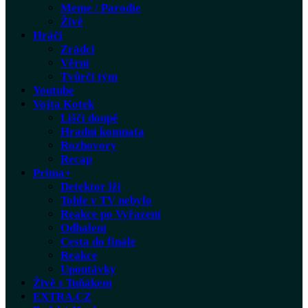
Meme / Parodie
Živě
Hráči
Zrádci
Věrní
Tvůrčí tým
Youtube
Vojta Kotek
Liščí doupě
Hradní komnata
Rozhovory
Recap
Prima+
Detektor lži
Tohle v TV nebylo
Reakce po Vyřazení
Odhalení
Cesta do finále
Reakce
Upoutávky
Živě s Tuňákem
EXTRA.CZ