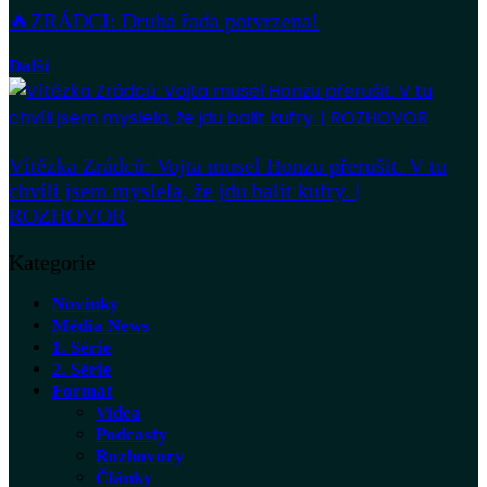
🔥ZRÁDCI: Druhá řada potvrzena!
Další
Vítězka Zrádců: Vojta musel Honzu přerušit. V tu
chvíli jsem myslela, že jdu balit kufry. |
ROZHOVOR
Kategorie
Novinky
Média News
1. Série
2. Série
Formát
Videa
Podcasty
Rozhovory
Články