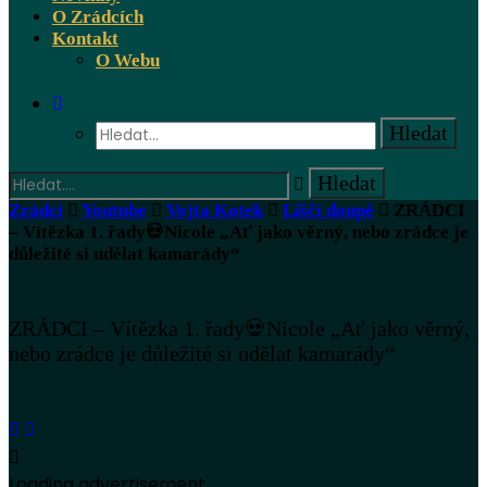
O Zrádcích
Kontakt
O Webu
Zrádci
Youtube
Vojta Kotek
Liščí doupě
ZRÁDCI
– Vítězka 1. řady💀Nicole „Ať jako věrný, nebo zrádce je
důležité si udělat kamarády“
ZRÁDCI – Vítězka 1. řady💀Nicole „Ať jako věrný,
nebo zrádce je důležité si udělat kamarády“
Loading advertisement...