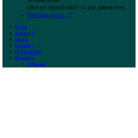
Click on "Watch later" to put videos here
Všechna videa
Úvod
Zrádci 2
Hráči
Novinky
O Zrádcích
Kontakt
O Webu