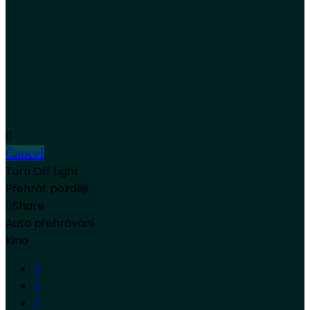
Cancel
Turn Off Light
Přehrát později
Share
Auto přehrávání
Kino