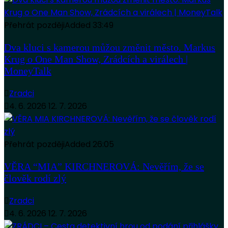
Přehrát později
Added
33:49
Dva kluci s kamerou můžou změnit město. Markus
Krug o One Man Show, Zrádcích a virálech |
MoneyTalk
Zradci
4. 6. 2026
12. 7. 2026
Přehrát později
Added
26:05
VĚRA “MIA” KIRCHNEROVÁ: Nevěřím, že se
člověk rodí zlý
Zradci
4. 6. 2026
12. 7. 2026