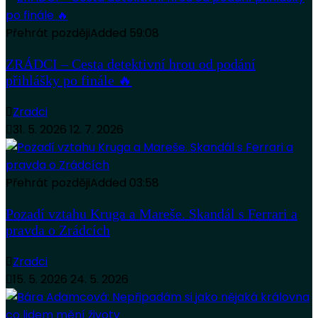
Přehrát později
Added
59:08
ZRÁDCI – Cesta detektivní hrou od podání
přihlášky po finále 🔥
Zradci
31. 5. 2026
12. 7. 2026
Přehrát později
Added
03:58
Pozadí vztahu Kruga a Mareše. Skandál s Ferrari a
pravda o Zrádcích
Zradci
15. 5. 2026
24. 5. 2026