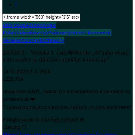
Liščí doupě
Zrádci
Vojta
Kotek
Videa
Novinky
Podcasty
Hradní komnata
1.
Série
Rozhovory
Rozhovory
ZRÁDCI – Vítězka 1. řady💀Nicole „Ať jako věrný,
nebo zrádce je důležité si udělat kamarády“
9. 12. 2024
2. 3. 2025
222 724
Děkujeme MIXIT , Coca-Cola a Bageterie Boulevard za
podporu 🙏 ❤️
👉🏻Sleva na mixit.cz s kódem ZRADCI na celý sortiment!
Přidejte se do druhé řady už teď! 💀
Casting 👉🏻
https://www.skupinaprima.cz/castingy/casting-