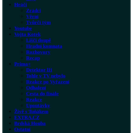
Hráči
Zrádci
Věrní
Tvůrčí tým
Youtube
Vojta Kotek
Liščí doupě
Hradní komnata
Rozhovory
Recap
Prima+
Detektor lži
Tohle v TV nebylo
Reakce po Vyřazení
Odhalení
Cesta do finále
Reakce
Upoutávky
Živě s Tuňákem
EXTRA.CZ
Brdská Houba
Ostatní