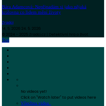
Bára Adamcová: Nepřipadám si jako nějaká
královna co lidem mění životy
Zradci
14. 5. 2026
24. 5. 2026
© 2024 - 2025 Zradci.cz | Detektivní hra o život
Top
No videos yet!
Click on "Watch later" to put videos here
Všechna videa