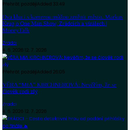
Přehrát později
Added
33:49
Dva kluci s kamerou můžou změnit město. Markus
Krug o One Man Show, Zrádcích a virálech |
MoneyTalk
Zradci
4. 6. 2026
12. 7. 2026
Přehrát později
Added
26:05
VĚRA “MIA” KIRCHNEROVÁ: Nevěřím, že se
člověk rodí zlý
Zradci
4. 6. 2026
12. 7. 2026