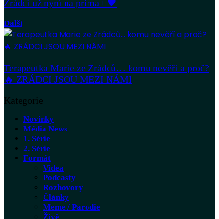
Zrádci už nyní na prima+ 🖤
Další
Terapeutka Marie ze Zrádců… komu nevěří a proč?
🔥 ZRÁDCI JSOU MEZI NÁMI
Kategorie
Novinky
Média News
1. Série
2. Série
Formát
Videa
Podcasty
Rozhovory
Články
Meme / Parodie
Živě