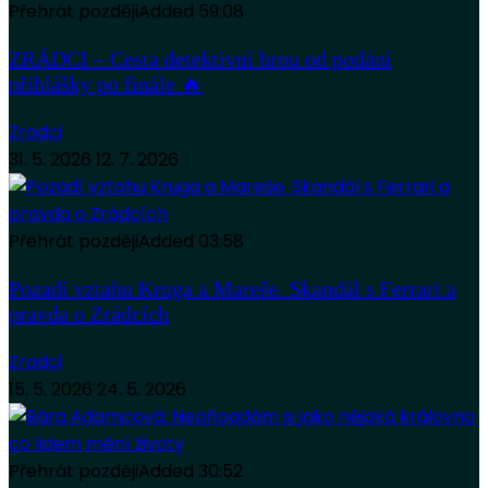
Přehrát později
Added
59:08
ZRÁDCI – Cesta detektivní hrou od podání
přihlášky po finále 🔥
Zradci
31. 5. 2026
12. 7. 2026
Přehrát později
Added
03:58
Pozadí vztahu Kruga a Mareše. Skandál s Ferrari a
pravda o Zrádcích
Zradci
15. 5. 2026
24. 5. 2026
Přehrát později
Added
30:52