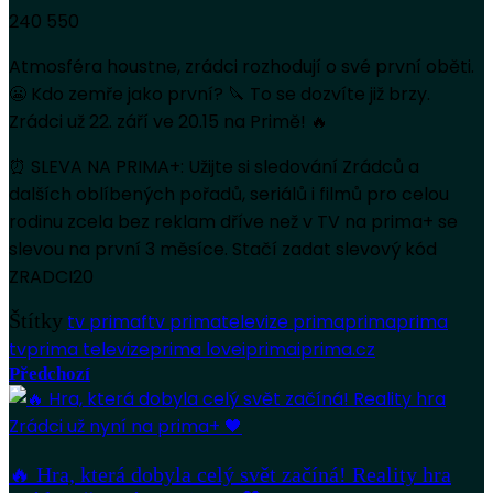
240 550
Atmosféra houstne, zrádci rozhodují o své první oběti.
😬 Kdo zemře jako první? 🔪 To se dozvíte již brzy.
Zrádci už 22. září ve 20.15 na Primě! 🔥
⏰ SLEVA NA PRIMA+: Užijte si sledování Zrádců a
dalších oblíbených pořadů, seriálů i filmů pro celou
rodinu zcela bez reklam dříve než v TV na prima+ se
slevou na první 3 měsíce. Stačí zadat slevový kód
ZRADCI20
Štítky
tv prima
ftv prima
televize prima
prima
prima
tv
prima televize
prima love
iprima
iprima.cz
Předchozí
🔥 Hra, která dobyla celý svět začíná! Reality hra