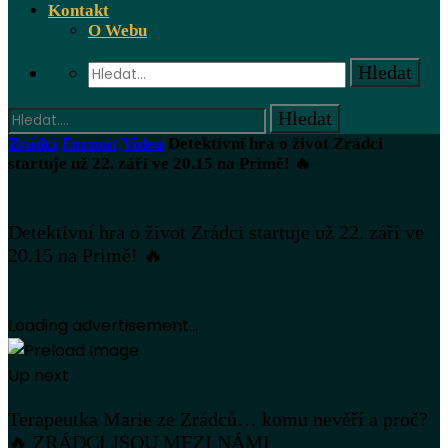
Kontakt
O Webu
Zrádci
Formát
Videa
Detektivní hra o život Zrádci
startuje už 22. září ve 20.15 na Primě! 🔥
Detektivní hra o život Zrádci startuje už 22. září ve
20.15 na Primě! 🔥
Loading advertisement...
Up next
Terapeutka Marie ze Zrádců… komu nevěří a proč?
🔥 ZRÁDCI JSOU MEZI NÁMI