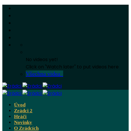
No videos yet!
Click on "Watch later" to put videos here
Všechna videa
Úvod
Zrádci 2
Hráči
Novinky
O Zrádcích