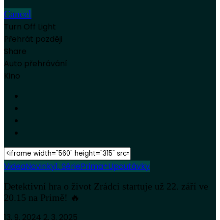
Cancel
Turn Off Light
Přehrát později
Share
Auto přehrávání
Kino
Videa
Novinky
1. Série
Prima+
Upoutávky
Detektivní hra o život Zrádci startuje už 22. září ve
20.15 na Primě! 🔥
13. 9. 2024
2. 3. 2025