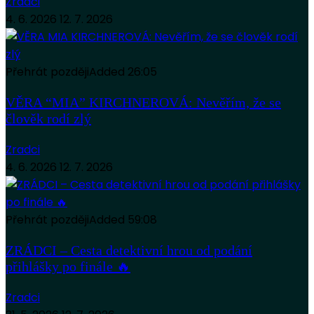
Zradci
4. 6. 2026
12. 7. 2026
Přehrát později
Added
26:05
VĚRA “MIA” KIRCHNEROVÁ: Nevěřím, že se
člověk rodí zlý
Zradci
4. 6. 2026
12. 7. 2026
Přehrát později
Added
59:08
ZRÁDCI – Cesta detektivní hrou od podání
přihlášky po finále 🔥
Zradci