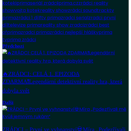
kotek
iprima
seriál zrádci
iprima.cz
zrádci reality
show
vojta kotek
reality show
zrádci soundtrack
tv
prima
zrádci 1 díl
ftv prima
zradci serial
zradci první
díl
televize prima
reality show zradci
zrádci best
of
prima
zradci prima
zrádci nejlepší hlášky
prima
tv
prima zrádci
Předchozí
🔥ZRÁDCI: CELÁ 1. EPIZODA
ZDARMA❗️Legendární detektivní reality hra, která
dobyla svět
Další
ZRÁDCI – První ve vyhnanství💀Míra „Podezřívali