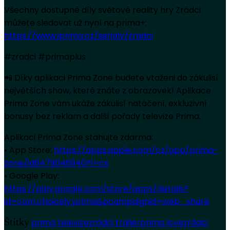
Všechny dostupné díly světové reality hry Zrádci
můžete sledovat už nyní na prima+:
https://www.iprima.cz/serialy/zradci
#zradci #primaplus
📲 Díky aplikaci Prima Zone budete vtaženi do zákulisí
největších show, které znáte z obrazovek! Aplikace
Prima Zone vám ukáže zákulisí natáčení, exkluzivní
bonusy bez reklam a další pořady televize Prima.
Aplikaci Prima Zone stahujte zdarma:
• App Store:
https://apps.apple.com/cz/app/prima-
zone/id6479046940?l=cs
• Google Play:
https://play.google.com/store/apps/details?
id=com.choicely.prima&pcampaignid=web_share
Štítky
prima televize
zrádci trailer
prima love
zrádci