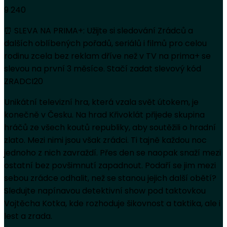
9 240
⏰ SLEVA NA PRIMA+: Užijte si sledování Zrádců a
dalších oblíbených pořadů, seriálů i filmů pro celou
rodinu zcela bez reklam dříve než v TV na prima+ se
slevou na první 3 měsíce. Stačí zadat slevový kód
ZRADCI20
Unikátní televizní hra, která vzala svět útokem, je
konečně v Česku. Na hrad Křivoklát přijede skupina
hráčů ze všech koutů republiky, aby soutěžili o hradní
zlato. Mezi nimi jsou však zrádci. Ti tajně každou noc
jednoho z nich zavraždí. Přes den se naopak snaží mezi
ostatní bez povšimnutí zapadnout. Podaří se jim mezi
sebou zrádce odhalit, než se stanou jejich další obětí?
Sledujte napínavou detektivní show pod taktovkou
Vojtěcha Kotka, kde rozhoduje šikovnost a taktika, ale i
lest a zrada.