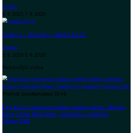
Zradci
6. 9. 2025
7. 9. 2025
Zrádci 2 – Novinky z Médií 4.9.25
Zradci
5. 9. 2025
5. 9. 2025
Nejnovější videa
Přehrát později
Added
33:49
Dva kluci s kamerou můžou změnit město. Markus
Krug o One Man Show, Zrádcích a virálech |
MoneyTalk