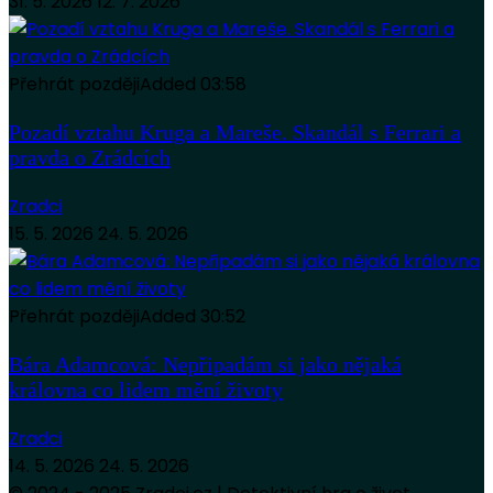
31. 5. 2026
12. 7. 2026
Přehrát později
Added
03:58
Pozadí vztahu Kruga a Mareše. Skandál s Ferrari a
pravda o Zrádcích
Zradci
15. 5. 2026
24. 5. 2026
Přehrát později
Added
30:52
Bára Adamcová: Nepřipadám si jako nějaká
královna co lidem mění životy
Zradci
14. 5. 2026
24. 5. 2026