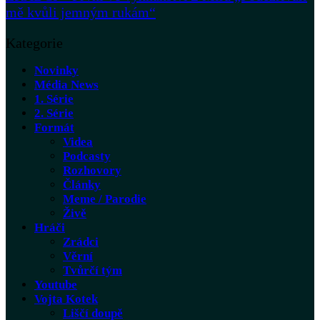
mě kvůli jemným rukám“
Kategorie
Novinky
Média News
1. Série
2. Série
Formát
Videa
Podcasty
Rozhovory
Články
Meme / Parodie
Živě
Hráči
Zrádci
Věrní
Tvůrčí tým
Youtube
Vojta Kotek
Liščí doupě