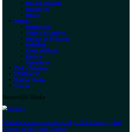
Hradní komnata
Rozhovory
Recap
Prima+
Detektor lži
Tohle v TV nebylo
Reakce po Vyřazení
Odhalení
Cesta do finále
Reakce
Upoutávky
Živě s Tuňákem
EXTRA.CZ
Brdská Houba
Ostatní
Nejnovější články
Vítězka a kontroverzní výroky: Nové detaily před
startem druhé série Zrádců