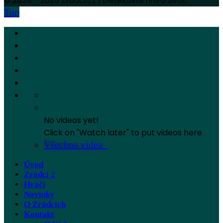
© 2024 - 2025 Zradci.cz | Detektivní hra o život
Top
No videos yet!
Click on "Watch later" to put videos here
Všechna videa
Úvod
Zrádci 2
Hráči
Novinky
O Zrádcích
Kontakt