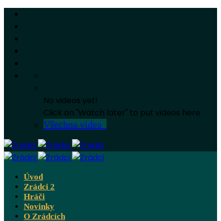
No videos yet!
Click on "Watch later" to put videos here
Všechna videa
Úvod
Zrádci 2
Hráči
Novinky
O Zrádcích