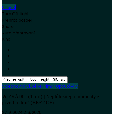
Cancel
Turn Off Light
Přehrát později
Share
Auto přehrávání
Kino
Videa
Novinky
1. Série
Prima+
Upoutávky
🔥 ZRÁDCI (1. díl) | Nejdůležitejší momenty z
prvního dílu! (BEST OF)
27. 9. 2024
2. 3. 2025