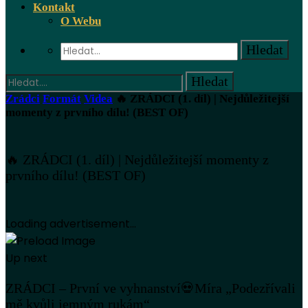
Kontakt
O Webu
Zrádci
Formát
Videa
🔥 ZRÁDCI (1. díl) | Nejdůležitejší
momenty z prvního dílu! (BEST OF)
🔥 ZRÁDCI (1. díl) | Nejdůležitejší momenty z
prvního dílu! (BEST OF)
Loading advertisement...
Up next
ZRÁDCI – První ve vyhnanství💀Míra „Podezřívali
mě kvůli jemným rukám“