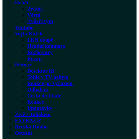
Hráči
Zrádci
Věrní
Tvůrčí tým
Youtube
Vojta Kotek
Liščí doupě
Hradní komnata
Rozhovory
Recap
Prima+
Detektor lži
Tohle v TV nebylo
Reakce po Vyřazení
Odhalení
Cesta do finále
Reakce
Upoutávky
Živě s Tuňákem
EXTRA.CZ
Brdská Houba
Ostatní