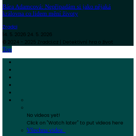
Bára Adamcová: Nepřipadám si jako nějaká
královna co lidem mění životy
Zradci
14. 5. 2026
24. 5. 2026
© 2024 - 2025 Zradci.cz | Detektivní hra o život
Top
No videos yet!
Click on "Watch later" to put videos here
Všechna videa