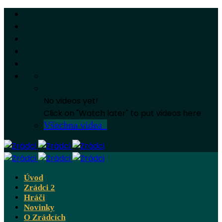
No videos yet!
Click on "Watch later" to put videos here
Všechna videa
Úvod
Zrádci 2
Hráči
Novinky
O Zrádcích