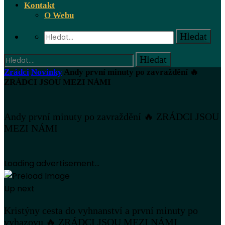
Kontakt
O Webu
Zrádci
Novinky
Andy první minuty po zavraždění 🔥
ZRÁDCI JSOU MEZI NÁMI
Andy první minuty po zavraždění 🔥 ZRÁDCI JSOU
MEZI NÁMI
Loading advertisement...
Up next
Kristýny cesta do vyhnanství a první minuty po
vyhazovu 🔥 ZRÁDCI JSOU MEZI NÁMI