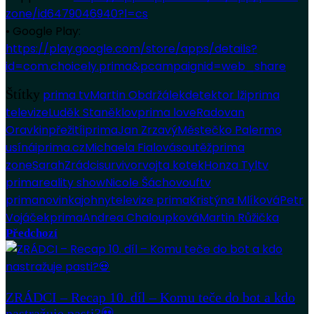
zone/id6479046940?l=cs
• Google Play:
https://play.google.com/store/apps/details?
id=com.choicely.prima&pcampaignid=web_share
Štítky
prima tv
Martin Obdržálek
detektor lži
prima
televize
Luděk Staněk
lov
prima love
Radovan
Oravkin
přežití
iprima
Jan Zrzavý
Městečko Palermo
usíná
iprima.cz
Michaela Fialová
soutěž
prima
zone
Sarah
Zrádci
survivor
vojta kotek
Honza Tyl
tv
prima
reality show
Nicole Šáchovou
ftv
prima
novinka
johny
televize prima
Kristýna Mlíková
Petr
Vojáček
prima
Andrea Chaloupková
Martin Růžička
Předchozí
ZRÁDCI – Recap 10. díl – Komu teče do bot a kdo
nastražuje pasti?💀