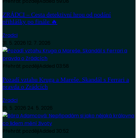
Přehrát později
Added
59:08
ZRÁDCI – Cesta detektivní hrou od podání
přihlášky po finále 🔥
Zradci
31. 5. 2026
12. 7. 2026
Přehrát později
Added
03:58
Pozadí vztahu Kruga a Mareše. Skandál s Ferrari a
pravda o Zrádcích
Zradci
15. 5. 2026
24. 5. 2026
Přehrát později
Added
30:52