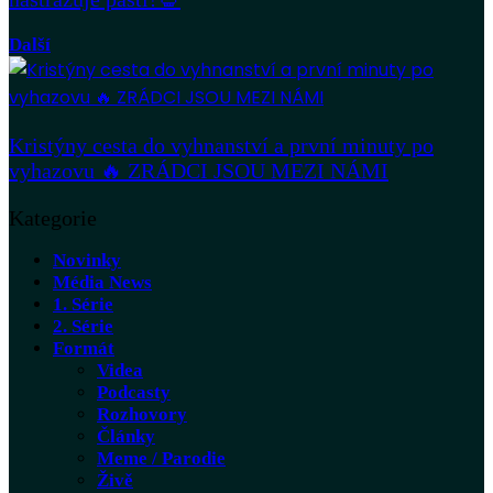
Další
Kristýny cesta do vyhnanství a první minuty po
vyhazovu 🔥 ZRÁDCI JSOU MEZI NÁMI
Kategorie
Novinky
Média News
1. Série
2. Série
Formát
Videa
Podcasty
Rozhovory
Články
Meme / Parodie
Živě