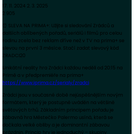
17. 11. 2024
2. 3. 2025
2 905
⏰ SLEVA NA PRIMA+: Užijte si sledování Zrádců a
dalších oblíbených pořadů, seriálů i filmů pro celou
rodinu zcela bez reklam dříve než v TV na prima+ se
slevou na první 3 měsíce. Stačí zadat slevový kód
ZRADCI20
Unikátní reality hra Zrádci každou neděli od 20:15 na
Primě a v předpremiéře na prima+
https://www.iprima.cz/serialy/zradci
Zrádci jsou v současné době nejúspěšnějším novým
formátem, který je postupně uváděn na většině
světových trhů. Základním principem pořadu je
zábavná hra Městečko Palermo usíná, která se
dočkala velké obliby a je dominantní zábavou
prázdnin. Princip hry je jednoduchý – skupiny