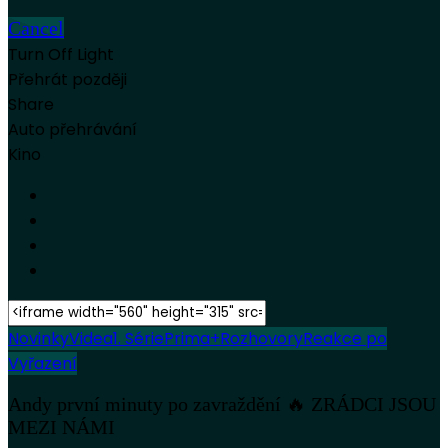
Cancel
Turn Off Light
Přehrát později
Share
Auto přehrávání
Kino
Novinky
Videa
1. Série
Prima+
Rozhovory
Reakce po
Vyřazení
Andy první minuty po zavraždění 🔥 ZRÁDCI JSOU
MEZI NÁMI