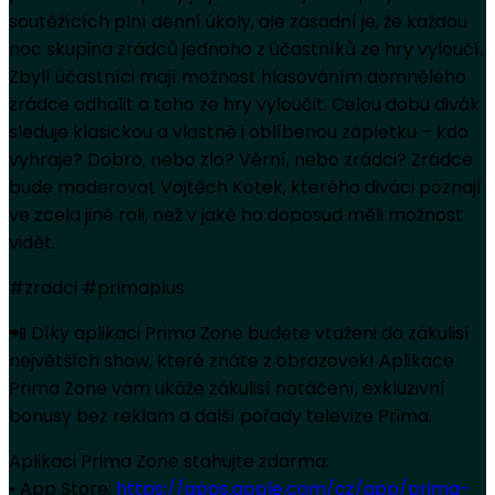
soutěžících plní denní úkoly, ale zásadní je, že každou
noc skupina zrádců jednoho z účastníků ze hry vyloučí.
Zbylí účastníci mají možnost hlasováním domnělého
zrádce odhalit a toho ze hry vyloučit. Celou dobu divák
sleduje klasickou a vlastně i oblíbenou zápletku – kdo
vyhraje? Dobro, nebo zlo? Věrní, nebo zrádci? Zrádce
bude moderovat Vojtěch Kotek, kterého diváci poznají
ve zcela jiné roli, než v jaké ho doposud měli možnost
vidět.
#zradci #primaplus
📲 Díky aplikaci Prima Zone budete vtaženi do zákulisí
největších show, které znáte z obrazovek! Aplikace
Prima Zone vám ukáže zákulisí natáčení, exkluzivní
bonusy bez reklam a další pořady televize Prima.
Aplikaci Prima Zone stahujte zdarma:
• App Store:
https://apps.apple.com/cz/app/prima-