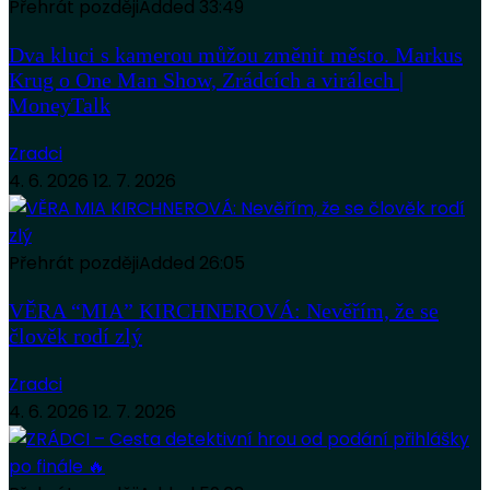
Přehrát později
Added
33:49
Dva kluci s kamerou můžou změnit město. Markus
Krug o One Man Show, Zrádcích a virálech |
MoneyTalk
Zradci
4. 6. 2026
12. 7. 2026
Přehrát později
Added
26:05
VĚRA “MIA” KIRCHNEROVÁ: Nevěřím, že se
člověk rodí zlý
Zradci
4. 6. 2026
12. 7. 2026