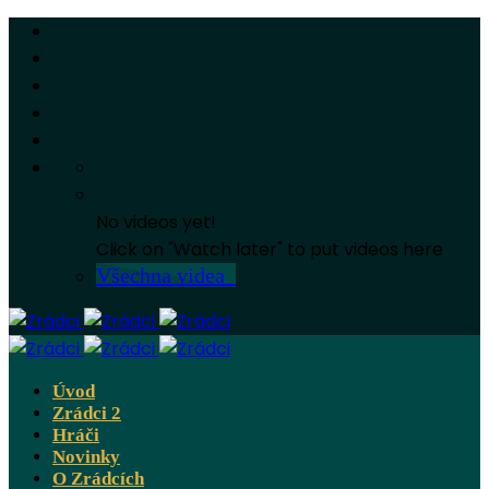
No videos yet!
Click on "Watch later" to put videos here
Všechna videa
Úvod
Zrádci 2
Hráči
Novinky
O Zrádcích