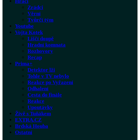
Hráči
Zrádci
Věrní
Tvůrčí tým
Youtube
Vojta Kotek
Liščí doupě
Hradní komnata
Rozhovory
Recap
Prima+
Detektor lži
Tohle v TV nebylo
Reakce po Vyřazení
Odhalení
Cesta do finále
Reakce
Upoutávky
Živě s Tuňákem
EXTRA.CZ
Brdská Houba
Ostatní