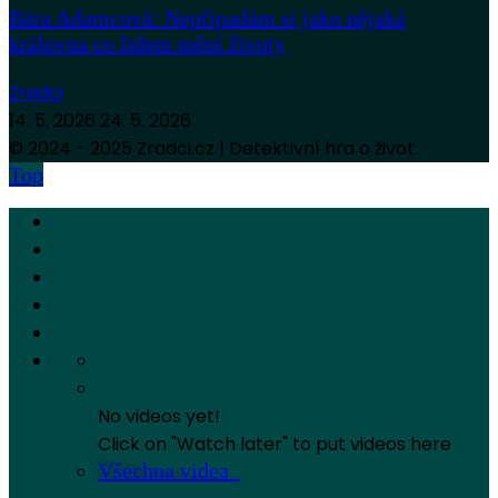
Bára Adamcová: Nepřipadám si jako nějaká
královna co lidem mění životy
Zradci
14. 5. 2026
24. 5. 2026
© 2024 - 2025 Zradci.cz | Detektivní hra o život
Top
No videos yet!
Click on "Watch later" to put videos here
Všechna videa