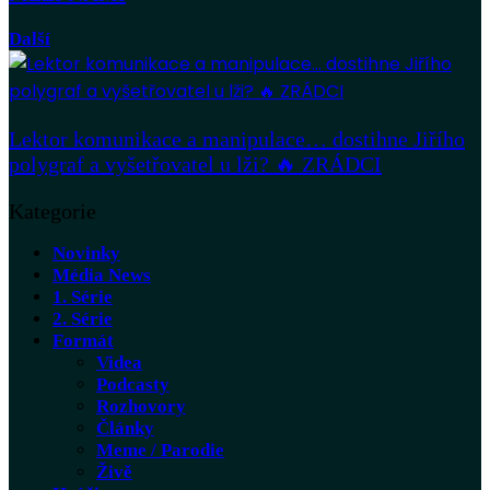
Další
Lektor komunikace a manipulace… dostihne Jiřího
polygraf a vyšetřovatel u lži? 🔥 ZRÁDCI
Kategorie
Novinky
Média News
1. Série
2. Série
Formát
Videa
Podcasty
Rozhovory
Články
Meme / Parodie
Živě