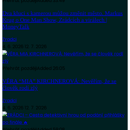
Přehrát později
Added
33:49
Dva kluci s kamerou můžou změnit město. Markus
Krug o One Man Show, Zrádcích a virálech |
MoneyTalk
Zradci
4. 6. 2026
12. 7. 2026
Přehrát později
Added
26:05
VĚRA “MIA” KIRCHNEROVÁ: Nevěřím, že se
člověk rodí zlý
Zradci
4. 6. 2026
12. 7. 2026
Přehrát později
Added
59:08