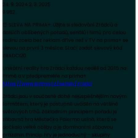
24. 9. 2024
2. 3. 2025
9 982
⏰ SLEVA NA PRIMA+: Užijte si sledování Zrádců a
dalších oblíbených pořadů, seriálů i filmů pro celou
rodinu zcela bez reklam dříve než v TV na prima+ se
slevou na první 3 měsíce. Stačí zadat slevový kód
ZRADCI20
Unikátní reality hra Zrádci každou neděli od 20:15 na
Primě a v předpremiéře na prima+
https://www.iprima.cz/serialy/zradci
Zrádci jsou v současné době nejúspěšnějším novým
formátem, který je postupně uváděn na většině
světových trhů. Základním principem pořadu je
zábavná hra Městečko Palermo usíná, která se
dočkala velké obliby a je dominantní zábavou
prázdnin. Princip hry je jednoduchý – skupiny