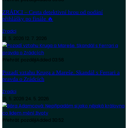
ZRÁDCI – Cesta detektivní hrou od podání
přihlášky po finále 🔥
Zradci
31. 5. 2026
12. 7. 2026
Přehrát později
Added
03:58
Pozadí vztahu Kruga a Mareše. Skandál s Ferrari a
pravda o Zrádcích
Zradci
15. 5. 2026
24. 5. 2026
Přehrát později
Added
30:52