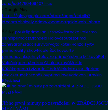
zone/id6479046940?l=cs
• Google Play:
https://play.google.com/store/apps/details?
id=com.choicely.prima&pcampaignid=web_share
Štítky
přežití
iprima
Jan Zrzavý
Městečko Palermo
usíná
iprima.cz
Michaela Fialová
soutěž
prima
zone
Sarah
Zrádci
survivor
vojta kotek
Honza Tyl
tv
prima
reality show
Nicole Šáchovou
ftv
prima
novinka
johny
televize prima
Kristýna Mlíková
Petr
Vojáček
prima
Andrea Chaloupková
Martin
Růžička
prima tv
Martin Obdržálek
detektor lži
prima
televize
Luděk Staněk
lov
prima love
Radovan Oravkin
Předchozí
Jiřího první minuty po zavraždění 🔥 ZRÁDCI JSOU
MEZI NÁMI