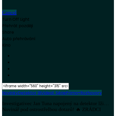
Cancel
Turn Off Light
Přehrát později
Share
Auto přehrávání
Kino
Novinky
Detektor lži
Videa
1. Série
Prima+
Rozhovory
Investigativec Jan Tuna napojený na detektor lži…
Novinář pod ostrostřelbou dotazů! 🔥 ZRÁDCI