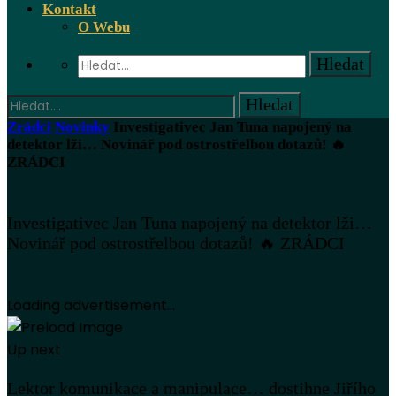
Kontakt
O Webu
Zrádci
Novinky
Investigativec Jan Tuna napojený na
detektor lži… Novinář pod ostrostřelbou dotazů! 🔥
ZRÁDCI
Investigativec Jan Tuna napojený na detektor lži…
Novinář pod ostrostřelbou dotazů! 🔥 ZRÁDCI
Loading advertisement...
Up next
Lektor komunikace a manipulace… dostihne Jiřího