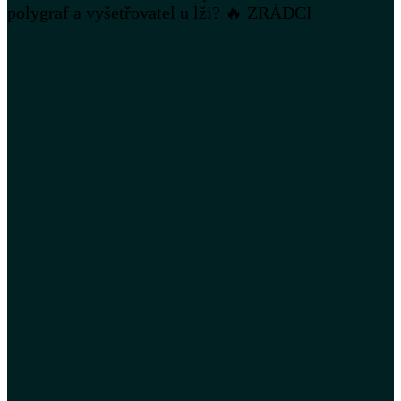
polygraf a vyšetřovatel u lži? 🔥 ZRÁDCI