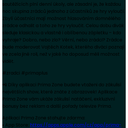
soutěžících plní denní úkoly, ale zásadní je, že každou
noc skupina zrádců jednoho z účastníků ze hry vyloučí.
Zbylí účastníci mají možnost hlasováním domnělého
zrádce odhalit a toho ze hry vyloučit. Celou dobu divák
sleduje klasickou a vlastně i oblíbenou zápletku – kdo
vyhraje? Dobro, nebo zlo? Věrní, nebo zrádci? Zrádce
bude moderovat Vojtěch Kotek, kterého diváci poznají
ve zcela jiné roli, než v jaké ho doposud měli možnost
vidět.
#zradci #primaplus
📲 Díky aplikaci Prima Zone budete vtaženi do zákulisí
největších show, které znáte z obrazovek! Aplikace
Prima Zone vám ukáže zákulisí natáčení, exkluzivní
bonusy bez reklam a další pořady televize Prima.
Aplikaci Prima Zone stahujte zdarma:
• App Store:
https://apps.apple.com/cz/app/prima-