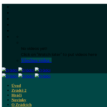
No videos yet!
Click on "Watch later" to put videos here
Všechna videa
Úvod
Zrádci 2
Hráči
Novinky
O Zrádcích