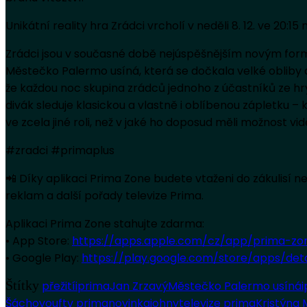
Unikátní reality hra Zrádci vrcholí v neděli 8. 12. ve 20:1
Zrádci jsou v současné době nejúspěšnějším novým form
Městečko Palermo usíná, která se dočkala velké obliby a 
že každou noc skupina zrádců jednoho z účastníků ze hry
divák sleduje klasickou a vlastně i oblíbenou zápletku 
ve zcela jiné roli, než v jaké ho doposud měli možnost vid
#zradci #primaplus
📲 Díky aplikaci Prima Zone budete vtaženi do zákulisí 
reklam a další pořady televize Prima.
Aplikaci Prima Zone stahujte zdarma:
• App Store:
https://apps.apple.com/cz/app/prima-zo
• Google Play:
https://play.google.com/store/apps/de
Štítky
přežití
iprima
Jan Zrzavý
Městečko Palermo usíná
i
Šáchovou
ftv prima
novinka
johny
televize prima
Kristýna 