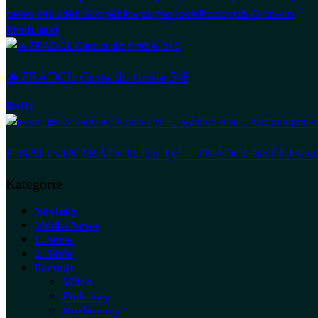
televize
Luděk Staněk
lov
prima love
Radovan Oravkin
Předchozí
🔥ZRÁDCI: Cesta do finále 5/6
Další
FINALISTA ZRÁDCŮ Jan Tyl – ZRÁDCI BYLI J
Kategorie
Novinky
Média News
1. Série
2. Série
Formát
Videa
Podcasty
Rozhovory