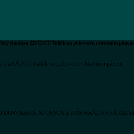
 Pátý finalista ZRÁDCŮ Tuňák na pohovoru s hradním pánem
alista ZRÁDCŮ Tuňák na pohovoru s hradním pánem
AKO DOVOLENÁ, SPOUSTA Z NÁS HRÁLO SVÁ ALT