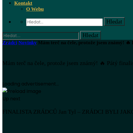
Kontakt
O Webu
Zrádci
Novinky
Mám terč na čele, protože jsem známý! 🔥
Mám terč na čele, protože jsem známý! 🔥 Pátý fin
Loading advertisement...
Up next
FINALISTA ZRÁDCŮ Jan Tyl – ZRÁDCI BYLI J