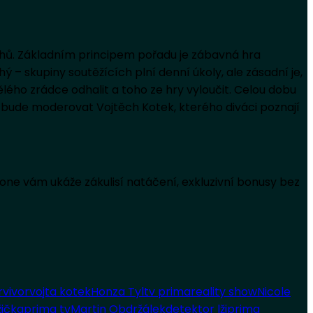
hů. Základním principem pořadu je zábavná hra
 – skupiny soutěžících plní denní úkoly, ale zásadní je,
ého zrádce odhalit a toho ze hry vyloučit. Celou dobu
ce bude moderovat Vojtěch Kotek, kterého diváci poznají
Zone vám ukáže zákulisí natáčení, exkluzivní bonusy bez
rvivor
vojta kotek
Honza Tyl
tv prima
reality show
Nicole
žička
prima tv
Martin Obdržálek
detektor lži
prima