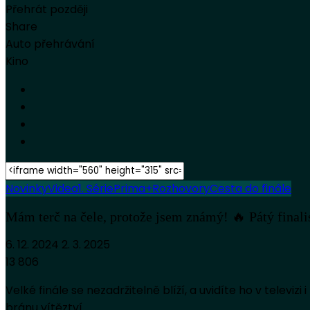
Přehrát později
Share
Auto přehrávání
Kino
Novinky
Videa
1. Série
Prima+
Rozhovory
Cesta do finále
Mám terč na čele, protože jsem známý! 🔥 Pátý fin
6. 12. 2024
2. 3. 2025
13 806
Velké finále se nezadržitelně blíží, a uvidíte ho v televi
bránu vítěztví.