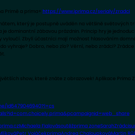
5 na Primě a prima+
https://www.iprima.cz/serialy/zradci
átem, který je postupně uváděn na většině světových tr
je dominantní zábavou prázdnin. Princip hry je jednoduchý
 vyloučí. Zbylí účastníci mají možnost hlasováním domněl
– kdo vyhraje? Dobro, nebo zlo? Věrní, nebo zrádci? Zrád
ět.
největších show, které znáte z obrazovek! Aplikace Prima 
ne/id6479046940?l=cs
tails?id=com.choicely.prima&pcampaignid=web_share
prima.cz
Michaela Fialová
soutěž
prima zone
Sarah
Zrádci
su
Mlíková
Petr Vojáček
prima
Andrea Chaloupková
Martin Rů