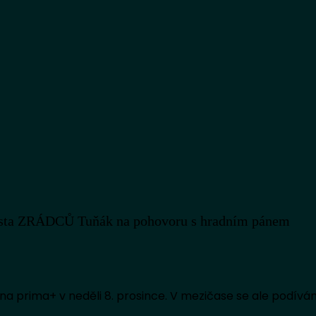
alista ZRÁDCŮ Tuňák na pohovoru s hradním pánem
zi i na prima+ v neděli 8. prosince. V mezičase se ale podí