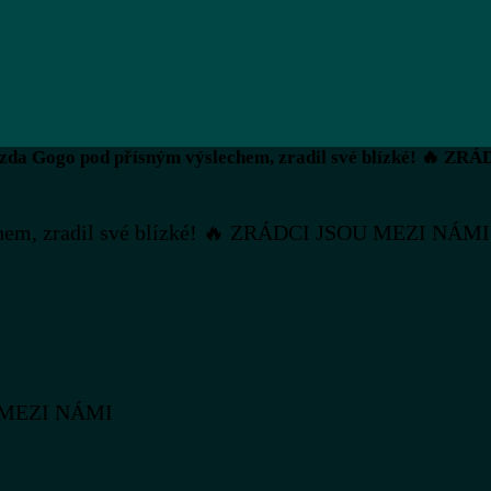
ězda Gogo pod přísným výslechem, zradil své blízké! 🔥 
chem, zradil své blízké! 🔥 ZRÁDCI JSOU MEZI NÁMI
OU MEZI NÁMI