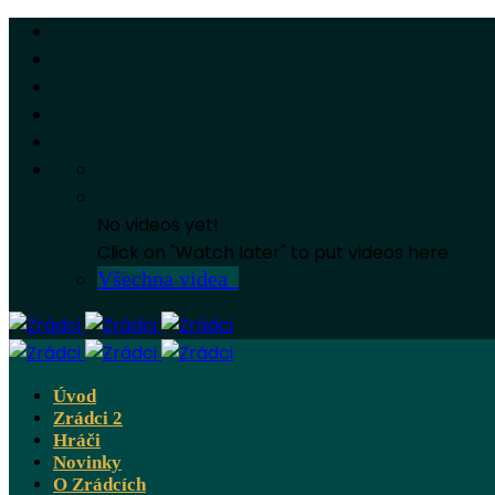
No videos yet!
Click on "Watch later" to put videos here
Všechna videa
Úvod
Zrádci 2
Hráči
Novinky
O Zrádcích