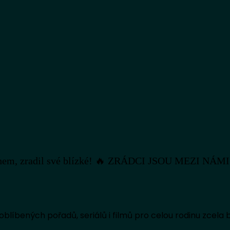
chem, zradil své blízké! 🔥 ZRÁDCI JSOU MEZI NÁMI
oblíbených pořadů, seriálů i filmů pro celou rodinu zcela