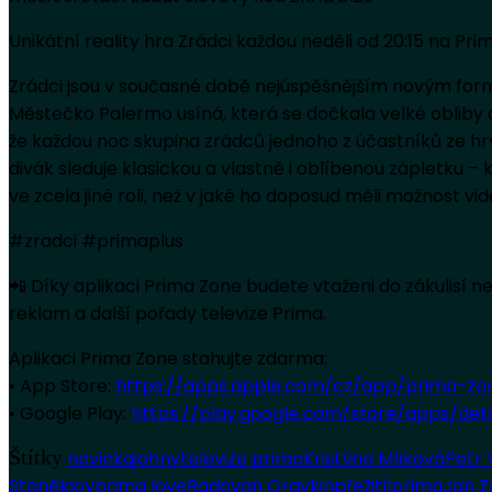
Unikátní reality hra Zrádci každou neděli od 20:15 na P
Zrádci jsou v současné době nejúspěšnějším novým form
Městečko Palermo usíná, která se dočkala velké obliby a 
že každou noc skupina zrádců jednoho z účastníků ze hry
divák sleduje klasickou a vlastně i oblíbenou zápletku 
ve zcela jiné roli, než v jaké ho doposud měli možnost vid
#zradci #primaplus
📲 Díky aplikaci Prima Zone budete vtaženi do zákulisí 
reklam a další pořady televize Prima.
Aplikaci Prima Zone stahujte zdarma:
• App Store:
https://apps.apple.com/cz/app/prima-zo
• Google Play:
https://play.google.com/store/apps/de
Štítky
novinka
johny
televize prima
Kristýna Mlíková
Petr 
Staněk
lov
prima love
Radovan Oravkin
přežití
iprima
Jan Z