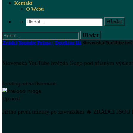
Kontakt
O Webu
Zrádci
Youtube
Prima+
Detektor lži
Slovenská YouTube hv
Slovenská YouTube hvězda Gogo pod přísným výsle
Loading advertisement...
Up next
Jiřího první minuty po zavraždění 🔥 ZRÁDCI JS