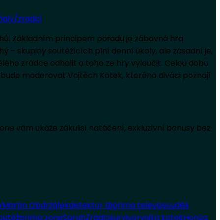
ialy/zradci
hů. Základním principem pořadu je zábavná hra
 – skupiny soutěžících plní denní úkoly, ale zásadní je,
ého zrádce odhalit a toho ze hry vyloučit. Celou dobu
ce bude moderovat Vojtěch Kotek, kterého diváci poznají
Zone vám ukáže zákulisí natáčení, exkluzivní bonusy bez
v
Martin Obdržálek
detektor lži
prima televize
Luděk
outěž
prima zone
Sarah
Zrádci
survivor
vojta kotek
Honza