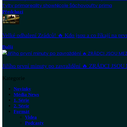
Tyl
tv prima
reality show
Nicole Šáchovou
ftv prima
Předchozí
Velké odhalení Zrádců! 🔥 Kdo jsou a co říkají na prv
Další
Jiřího první minuty po zavraždění 🔥 ZRÁDCI JS
Kategorie
Novinky
Média News
1. Série
2. Série
Formát
Videa
Podcasty