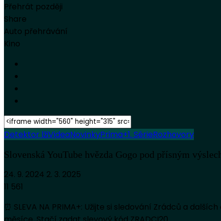
Přehrát později
Share
Auto přehrávání
Kino
Detektor lži
Videa
Novinky
Prima+
1. Série
Rozhovory
Slovenská YouTube hvězda Gogo pod přísným výsle
24. 9. 2024
2. 3. 2025
11 561
⏰ SLEVA NA PRIMA+: Užijte si sledování Zrádců a dalších 
měsíce. Stačí zadat slevový kód ZRADCI20