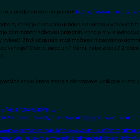
rimě a v předpremiéře na prima+
https://www.iprima.cz/ser
átem, který je postupně uváděn na většině světových tr
je dominantní zábavou prázdnin. Princip hry je jednoduchý
 vyloučí. Zbylí účastníci mají možnost hlasováním domněl
– kdo vyhraje? Dobro, nebo zlo? Věrní, nebo zrádci? Zrád
ět.
největších show, které znáte z obrazovek! Aplikace Prima 
ne/id6479046940?l=cs
tails?id=com.choicely.prima&pcampaignid=web_share
Vojáček
prima
Andrea Chaloupková
Martin Růžička
prima t
rzavý
Městečko Palermo usíná
iprima.cz
Michaela Fialová
s