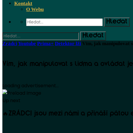
Kontakt
O Webu
Zrádci
Youtube
Prima+
Detektor lži
Vím, jak manipulovat 
Vím, jak manipulovat s lidma a ovládat j
Loading advertisement...
Up next
🔥ZRÁDCI jsou mezi námi a přináší pátou e