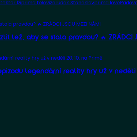
tektor lži
prima televize
Luděk Staněk
lov
prima love
Radova
lit lež, aby se stala pravdou? 🔥 ZRÁDCI
pizodu legendární reality hry už v neděli 