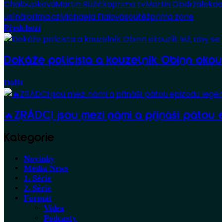
Chaloupková
Martin Růžička
prima tv
Martin Obdržálek
de
usíná
iprima.cz
Michaela Fialová
soutěž
prima zone
Předchozí
Dokáže policista a kouzelník Obinn okouz
Další
🔥ZRÁDCI jsou mezi námi a přináší pátou e
Kategorie
Novinky
Média News
1. Série
2. Série
Formát
Videa
Podcasty