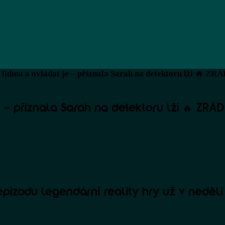
s lidma a ovládat je – přiznala Sarah na detektoru lži 🔥
e – přiznala Sarah na detektoru lži 🔥 ZRÁ
pizodu legendární reality hry už v neděli 