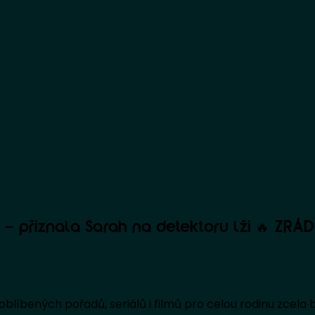
e – přiznala Sarah na detektoru lži 🔥 ZRÁ
oblíbených pořadů, seriálů i filmů pro celou rodinu zcela