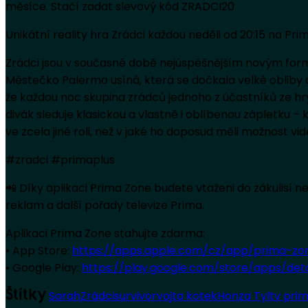
měsíce. Stačí zadat slevový kód ZRADCI20
Unikátní reality hra Zrádci každou neděli od 20:15 na P
Zrádci jsou v současné době nejúspěšnějším novým form
Městečko Palermo usíná, která se dočkala velké obliby a 
že každou noc skupina zrádců jednoho z účastníků ze hry
divák sleduje klasickou a vlastně i oblíbenou zápletku 
ve zcela jiné roli, než v jaké ho doposud měli možnost vid
#zradci #primaplus
📲 Díky aplikaci Prima Zone budete vtaženi do zákulisí 
reklam a další pořady televize Prima.
Aplikaci Prima Zone stahujte zdarma:
• App Store:
https://apps.apple.com/cz/app/prima-zo
• Google Play:
https://play.google.com/store/apps/de
Sarah
Zrádci
survivor
vojta kotek
Honza Tyl
tv pri
Štítky