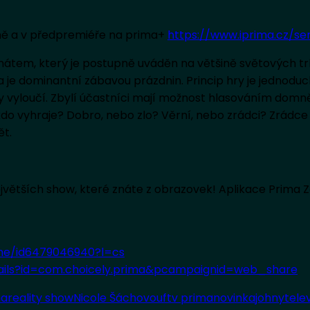
rimě a v předpremiéře na prima+
https://www.iprima.cz/ser
átem, který je postupně uváděn na většině světových tr
je dominantní zábavou prázdnin. Princip hry je jednoduchý
 vyloučí. Zbylí účastníci mají možnost hlasováním domněl
– kdo vyhraje? Dobro, nebo zlo? Věrní, nebo zrádci? Zrád
ět.
největších show, které znáte z obrazovek! Aplikace Prima 
ne/id6479046940?l=cs
tails?id=com.choicely.prima&pcampaignid=web_share
ma
reality show
Nicole Šáchovou
ftv prima
novinka
johny
tele