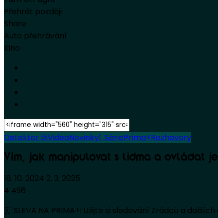
Přehrát později
Share
Auto přehrávání
Kino
Detektor lži
Videa
Novinky
1. Série
Prima+
Rozhovory
Vím, jak manipulovat s lidma a ovládat j
18. 10. 2024
2. 3. 2025
4 496
⏰ SLEVA NA PRIMA+: Užijte si sledování Zrádců a dalších 