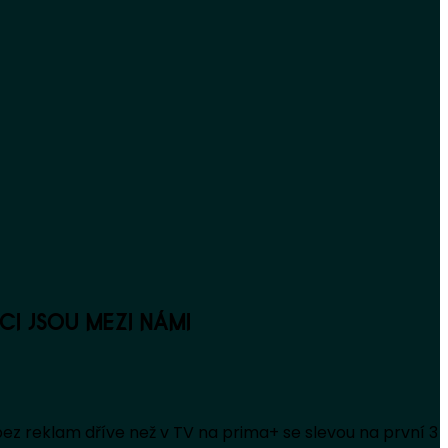
DCI JSOU MEZI NÁMI
 bez reklam dříve než v TV na prima+ se slevou na první 3