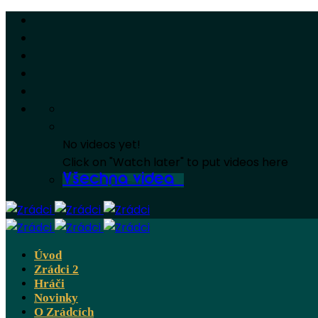
No videos yet!
Click on "Watch later" to put videos here
Všechna videa
Úvod
Zrádci 2
Hráči
Novinky
O Zrádcích