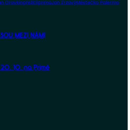
n Oravkin
přežití
iprima
Jan Zrzavý
Městečko Palermo
 JSOU MEZI NÁMI
20. 10. na Primě