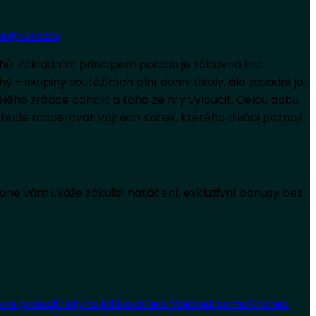
ialy/zradci
hů. Základním principem pořadu je zábavná hra
 – skupiny soutěžících plní denní úkoly, ale zásadní je,
ého zrádce odhalit a toho ze hry vyloučit. Celou dobu
ce bude moderovat Vojtěch Kotek, kterého diváci poznají
Zone vám ukáže zákulisí natáčení, exkluzivní bonusy bez
vize prima
Kristýna Mlíková
Petr Vojáček
prima
Andrea