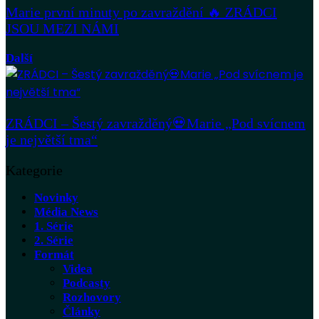
Marie první minuty po zavraždění 🔥 ZRÁDCI
JSOU MEZI NÁMI
Další
ZRÁDCI – Šestý zavražděný💀Marie „Pod svícnem
je největší tma“
Kategorie
Novinky
Média News
1. Série
2. Série
Formát
Videa
Podcasty
Rozhovory
Články