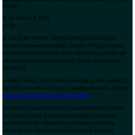
Primě
31. 10. 2024
2. 3. 2025
5 939
⏰ SLEVA NA PRIMA+: Užijte si sledování Zrádců a
dalších oblíbených pořadů, seriálů i filmů pro celou
rodinu zcela bez reklam dříve než v TV na prima+ se
slevou na první 3 měsíce. Stačí zadat slevový kód
ZRADCI20
Unikátní reality hra Zrádci pokračuje už tuto neděli 3. 11.
od 20:15 na Primě a už nyní v předpremiéře na prima+
https://www.iprima.cz/serialy/zradci
Zrádci jsou v současné době nejúspěšnějším novým
formátem, který je postupně uváděn na většině
světových trhů. Základním principem pořadu je
zábavná hra Městečko Palermo usíná, která se