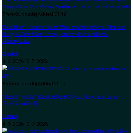
Přehrát později
Added
33:49
Dva kluci s kamerou můžou změnit město. Markus
Krug o One Man Show, Zrádcích a virálech |
MoneyTalk
Zradci
4. 6. 2026
12. 7. 2026
Přehrát později
Added
26:05
VĚRA “MIA” KIRCHNEROVÁ: Nevěřím, že se
člověk rodí zlý
Zradci
4. 6. 2026
12. 7. 2026