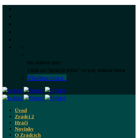
No videos yet!
Click on "Watch later" to put videos here
Všechna videa
Úvod
Zrádci 2
Hráči
Novinky
O Zrádcích