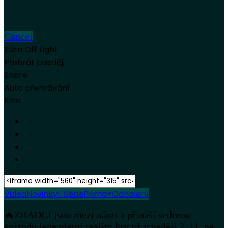
Cancel
Turn Off Light
Přehrát později
Share
Auto přehrávání
Kino
Videa
Novinky
1. Série
Prima+
Odhalení
🔥ZRÁDCI jsou mezi námi a přináší sedmou
epizodu legendární reality hry už v neděli 3. 11. na