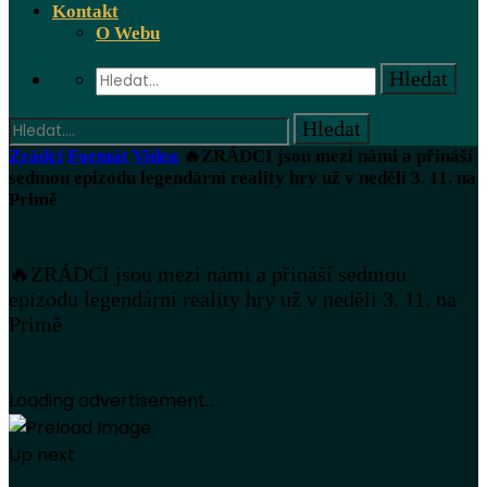
Kontakt
O Webu
Zrádci
Formát
Videa
🔥ZRÁDCI jsou mezi námi a přináší
sedmou epizodu legendární reality hry už v neděli 3. 11. na
Primě
🔥ZRÁDCI jsou mezi námi a přináší sedmou
epizodu legendární reality hry už v neděli 3. 11. na
Primě
Loading advertisement...
Up next