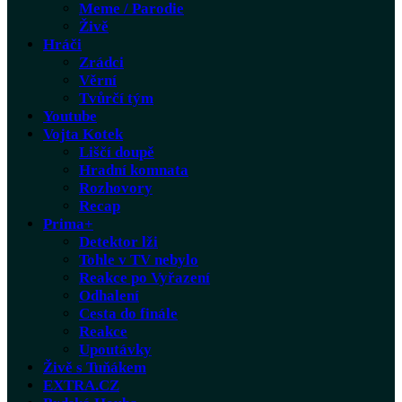
Meme / Parodie
Živě
Hráči
Zrádci
Věrní
Tvůrčí tým
Youtube
Vojta Kotek
Liščí doupě
Hradní komnata
Rozhovory
Recap
Prima+
Detektor lži
Tohle v TV nebylo
Reakce po Vyřazení
Odhalení
Cesta do finále
Reakce
Upoutávky
Živě s Tuňákem
EXTRA.CZ