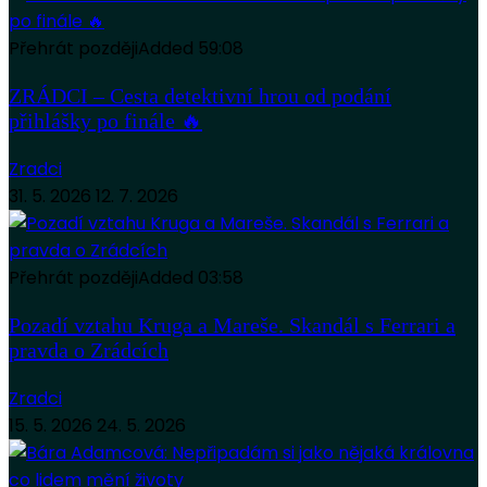
Přehrát později
Added
59:08
ZRÁDCI – Cesta detektivní hrou od podání
přihlášky po finále 🔥
Zradci
31. 5. 2026
12. 7. 2026
Přehrát později
Added
03:58
Pozadí vztahu Kruga a Mareše. Skandál s Ferrari a
pravda o Zrádcích
Zradci
15. 5. 2026
24. 5. 2026