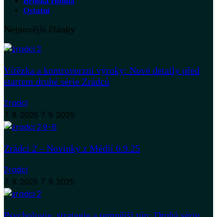
Brdská Houba
Ostatní
Nejnovější články
Vítězka a kontroverzní výroky: Nové detaily před
startem druhé série Zrádců
Zradci
7. 9. 2025
7. 9. 2025
Zrádci 2 – Novinky z Médií 6.9.25
Zradci
7. 9. 2025
7. 9. 2025
Psychologie, strategie a temnější tón: Druhá série