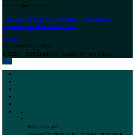
Přehrát později
Added
30:52
Bára Adamcová: Nepřipadám si jako nějaká
královna co lidem mění životy
Zradci
14. 5. 2026
24. 5. 2026
© 2024 - 2025 Zradci.cz | Detektivní hra o život
Top
No videos yet!
Click on "Watch later" to put videos here