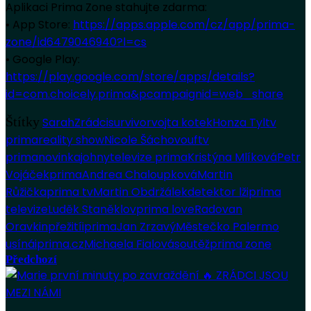
Aplikaci Prima Zone stahujte zdarma:
• App Store:
https://apps.apple.com/cz/app/prima-
zone/id6479046940?l=cs
• Google Play:
https://play.google.com/store/apps/details?
id=com.choicely.prima&pcampaignid=web_share
Štítky
Sarah
Zrádci
survivor
vojta kotek
Honza Tyl
tv
prima
reality show
Nicole Šáchovou
ftv
prima
novinka
johny
televize prima
Kristýna Mlíková
Petr
Vojáček
prima
Andrea Chaloupková
Martin
Růžička
prima tv
Martin Obdržálek
detektor lži
prima
televize
Luděk Staněk
lov
prima love
Radovan
Oravkin
přežití
iprima
Jan Zrzavý
Městečko Palermo
usíná
iprima.cz
Michaela Fialová
soutěž
prima zone
Předchozí