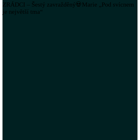
ZRÁDCI – Šestý zavražděný💀Marie „Pod svícnem
je největší tma“