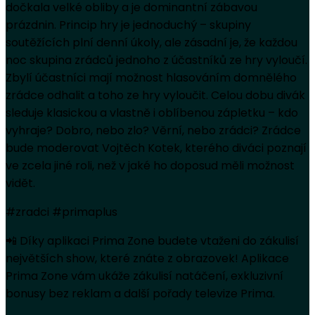
dočkala velké obliby a je dominantní zábavou
prázdnin. Princip hry je jednoduchý – skupiny
soutěžících plní denní úkoly, ale zásadní je, že každou
noc skupina zrádců jednoho z účastníků ze hry vyloučí.
Zbylí účastníci mají možnost hlasováním domnělého
zrádce odhalit a toho ze hry vyloučit. Celou dobu divák
sleduje klasickou a vlastně i oblíbenou zápletku – kdo
vyhraje? Dobro, nebo zlo? Věrní, nebo zrádci? Zrádce
bude moderovat Vojtěch Kotek, kterého diváci poznají
ve zcela jiné roli, než v jaké ho doposud měli možnost
vidět.
#zradci #primaplus
📲 Díky aplikaci Prima Zone budete vtaženi do zákulisí
největších show, které znáte z obrazovek! Aplikace
Prima Zone vám ukáže zákulisí natáčení, exkluzivní
bonusy bez reklam a další pořady televize Prima.