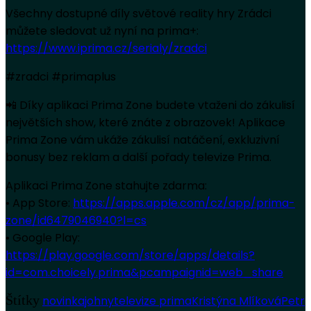
Všechny dostupné díly světové reality hry Zrádci
můžete sledovat už nyní na prima+:
https://www.iprima.cz/serialy/zradci
#zradci #primaplus
📲 Díky aplikaci Prima Zone budete vtaženi do zákulisí
největších show, které znáte z obrazovek! Aplikace
Prima Zone vám ukáže zákulisí natáčení, exkluzivní
bonusy bez reklam a další pořady televize Prima.
Aplikaci Prima Zone stahujte zdarma:
• App Store:
https://apps.apple.com/cz/app/prima-
zone/id6479046940?l=cs
• Google Play:
https://play.google.com/store/apps/details?
id=com.choicely.prima&pcampaignid=web_share
Štítky
novinka
johny
televize prima
Kristýna Mlíková
Petr