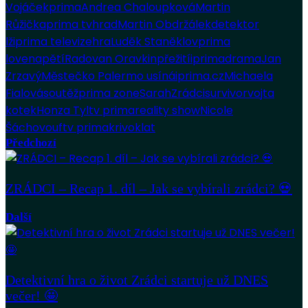
Vojáček
prima
Andrea Chaloupková
Martin
Růžička
prima tv
hrad
Martin Obdržálek
detektor
lži
prima televize
hra
Luděk Staněk
lov
prima
love
napětí
Radovan Oravkin
přežití
iprima
drama
Jan
Zrzavý
Městečko Palermo usíná
iprima.cz
Michaela
Fialová
soutěž
prima zone
Sarah
Zrádci
survivor
vojta
kotek
Honza Tyl
tv prima
reality show
Nicole
Šáchovou
ftv prima
krivoklat
Předchozí
ZRÁDCI – Recap 1. díl – Jak se vybírali zrádci? 💀
Další
Detektivní hra o život Zrádci startuje už DNES
večer! 🤩