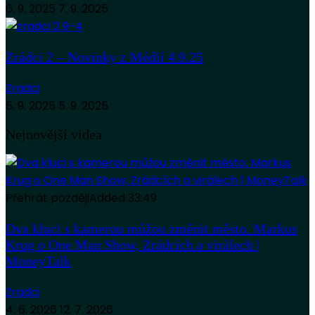
6. 9. 2025
7. 9. 2025
Zrádci 2 – Novinky z Médií 4.9.25
Zradci
5. 9. 2025
5. 9. 2025
Nejnovější videa
Přehrát později
Added
33:49
Dva kluci s kamerou můžou změnit město. Markus
Krug o One Man Show, Zrádcích a virálech |
MoneyTalk
Zradci
4. 6. 2026
12. 7. 2026