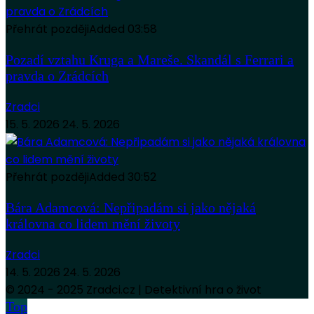
Přehrát později
Added
03:58
Pozadí vztahu Kruga a Mareše. Skandál s Ferrari a
pravda o Zrádcích
Zradci
15. 5. 2026
24. 5. 2026
Přehrát později
Added
30:52
Bára Adamcová: Nepřipadám si jako nějaká
královna co lidem mění životy
Zradci
14. 5. 2026
24. 5. 2026
© 2024 - 2025 Zradci.cz | Detektivní hra o život
Top