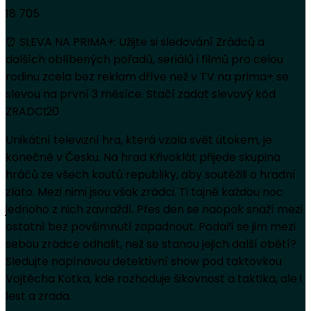
18 705
⏰ SLEVA NA PRIMA+: Užijte si sledování Zrádců a
dalších oblíbených pořadů, seriálů i filmů pro celou
rodinu zcela bez reklam dříve než v TV na prima+ se
slevou na první 3 měsíce. Stačí zadat slevový kód
ZRADCI20
Unikátní televizní hra, která vzala svět útokem, je
konečně v Česku. Na hrad Křivoklát přijede skupina
hráčů ze všech koutů republiky, aby soutěžili o hradní
zlato. Mezi nimi jsou však zrádci. Ti tajně každou noc
jednoho z nich zavraždí. Přes den se naopak snaží mezi
ostatní bez povšimnutí zapadnout. Podaří se jim mezi
sebou zrádce odhalit, než se stanou jejich další obětí?
Sledujte napínavou detektivní show pod taktovkou
Vojtěcha Kotka, kde rozhoduje šikovnost a taktika, ale i
lest a zrada.