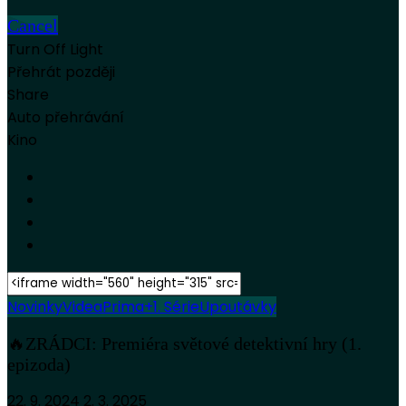
Cancel
Turn Off Light
Přehrát později
Share
Auto přehrávání
Kino
Novinky
Videa
Prima+
1. Série
Upoutávky
🔥ZRÁDCI: Premiéra světové detektivní hry (1.
epizoda)
22. 9. 2024
2. 3. 2025