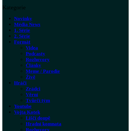
Kategorie
Novinky
Média News
1. Série
2. Série
Formát
Videa
Podcasty
Rozhovory
Články
Meme / Parodie
Živě
Hráči
Zrádci
Věrní
Tvůrčí tým
Youtube
Vojta Kotek
Liščí doupě
Hradní komnata
Rozhovory