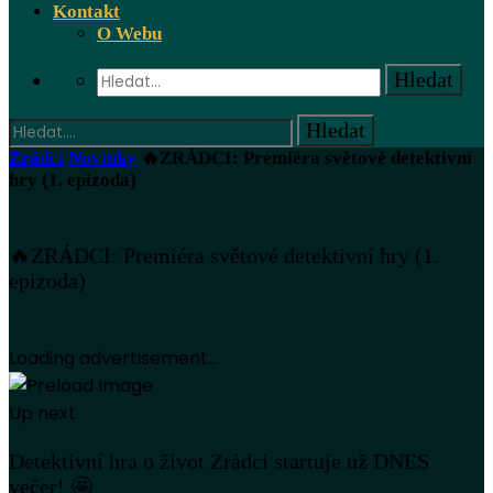
Kontakt
O Webu
Zrádci
Novinky
🔥ZRÁDCI: Premiéra světové detektivní
hry (1. epizoda)
🔥ZRÁDCI: Premiéra světové detektivní hry (1.
epizoda)
Loading advertisement...
Up next
Detektivní hra o život Zrádci startuje už DNES
večer! 🤩