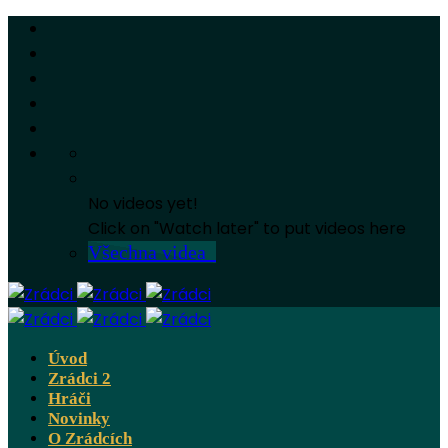
No videos yet!
Click on "Watch later" to put videos here
Všechna videa
Úvod
Zrádci 2
Hráči
Novinky
O Zrádcích