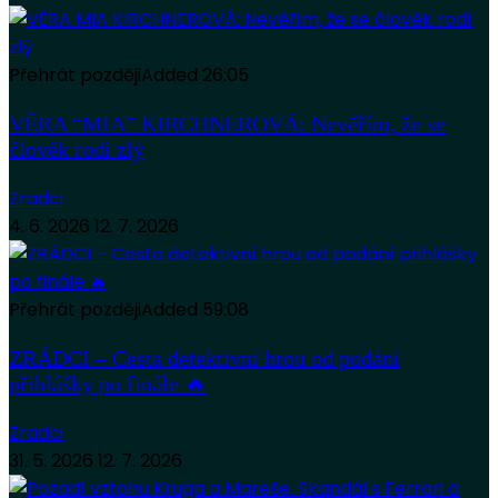
Přehrát později
Added
26:05
VĚRA “MIA” KIRCHNEROVÁ: Nevěřím, že se
člověk rodí zlý
Zradci
4. 6. 2026
12. 7. 2026
Přehrát později
Added
59:08
ZRÁDCI – Cesta detektivní hrou od podání
přihlášky po finále 🔥
Zradci
31. 5. 2026
12. 7. 2026