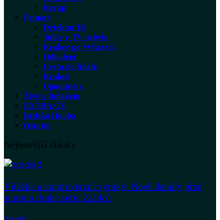
Recap
Prima+
Detektor lži
Tohle v TV nebylo
Reakce po Vyřazení
Odhalení
Cesta do finále
Reakce
Upoutávky
Živě s Tuňákem
EXTRA.CZ
Brdská Houba
Ostatní
Nejnovější články
Vítězka a kontroverzní výroky: Nové detaily před
startem druhé série Zrádců
Zradci