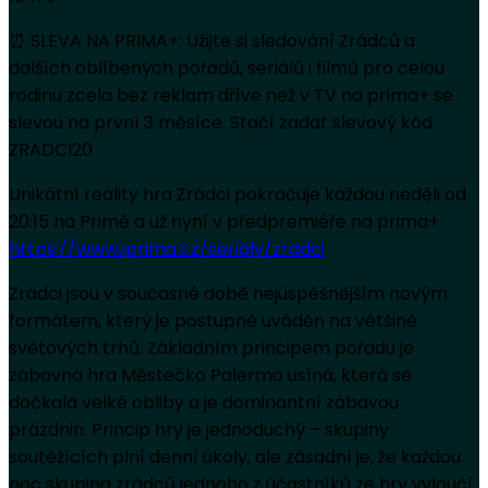
⏰ SLEVA NA PRIMA+: Užijte si sledování Zrádců a
dalších oblíbených pořadů, seriálů i filmů pro celou
rodinu zcela bez reklam dříve než v TV na prima+ se
slevou na první 3 měsíce. Stačí zadat slevový kód
ZRADCI20
Unikátní reality hra Zrádci pokračuje každou neděli od
20:15 na Primě a už nyní v předpremiéře na prima+
https://www.iprima.cz/serialy/zradci
Zrádci jsou v současné době nejúspěšnějším novým
formátem, který je postupně uváděn na většině
světových trhů. Základním principem pořadu je
zábavná hra Městečko Palermo usíná, která se
dočkala velké obliby a je dominantní zábavou
prázdnin. Princip hry je jednoduchý – skupiny
soutěžících plní denní úkoly, ale zásadní je, že každou
noc skupina zrádců jednoho z účastníků ze hry vyloučí.