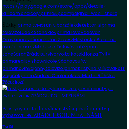
https://play.google.com/store/apps/details?
id=com.choicely.prima&pcampaignid=web_share
Štítky
prima tv
Martin Obdržálek
detektor lži
prima
televize
Luděk Staněk
lov
prima love
Radovan
Oravkin
přežití
iprima
Jan Zrzavý
Městečko Palermo
usíná
iprima.cz
Michaela Fialová
soutěž
prima
zone
Sarah
Zrádci
survivor
vojta kotek
Honza Tyl
tv
prima
reality show
Nicole Šáchovou
ftv
prima
novinka
johny
televize prima
Kristýna Mlíková
Petr
Vojáček
prima
Andrea Chaloupková
Martin Růžička
Předchozí
Kristýny cesta do vyhnanství a první minuty po
vyhazovu 🔥 ZRÁDCI JSOU MEZI NÁMI
Další