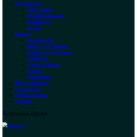
Vojta Kotek
Liščí doupě
Hradní komnata
Rozhovory
Recap
Prima+
Detektor lži
Tohle v TV nebylo
Reakce po Vyřazení
Odhalení
Cesta do finále
Reakce
Upoutávky
Živě s Tuňákem
EXTRA.CZ
Brdská Houba
Ostatní
Nejnovější články