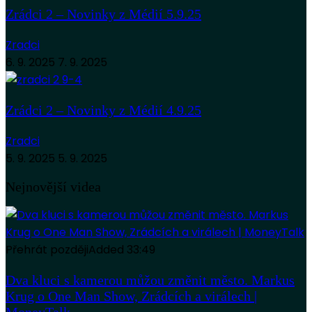
Zrádci 2 – Novinky z Médií 5.9.25
Zradci
6. 9. 2025
7. 9. 2025
Zrádci 2 – Novinky z Médií 4.9.25
Zradci
5. 9. 2025
5. 9. 2025
Nejnovější videa
Přehrát později
Added
33:49
Dva kluci s kamerou můžou změnit město. Markus
Krug o One Man Show, Zrádcích a virálech |