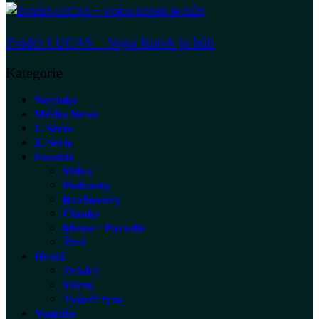
Zrádci LUCAS – Vojta Kotek je bůh
Kategorie
Novinky
Média News
1. Série
2. Série
Formát
Videa
Podcasty
Rozhovory
Články
Meme / Parodie
Živě
Hráči
Zrádci
Věrní
Tvůrčí tým
Youtube