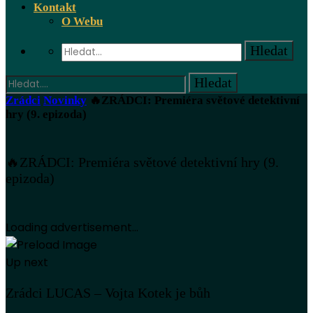
Kontakt
O Webu
Zrádci
Novinky
🔥ZRÁDCI: Premiéra světové detektivní
hry (9. epizoda)
🔥ZRÁDCI: Premiéra světové detektivní hry (9.
epizoda)
Loading advertisement...
Up next
Zrádci LUCAS – Vojta Kotek je bůh