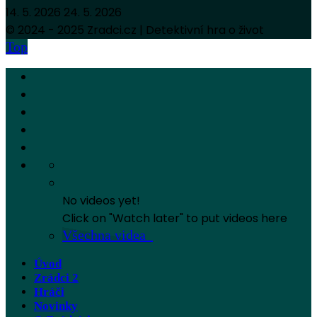
14. 5. 2026
24. 5. 2026
© 2024 - 2025 Zradci.cz | Detektivní hra o život
Top
No videos yet!
Click on "Watch later" to put videos here
Všechna videa
Úvod
Zrádci 2
Hráči
Novinky